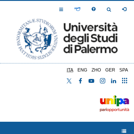
Salta
al
Toggle
Toggle
contenuto
Navigation
Navigation
principale
ITA
ENG
ZHO
GER
SPA