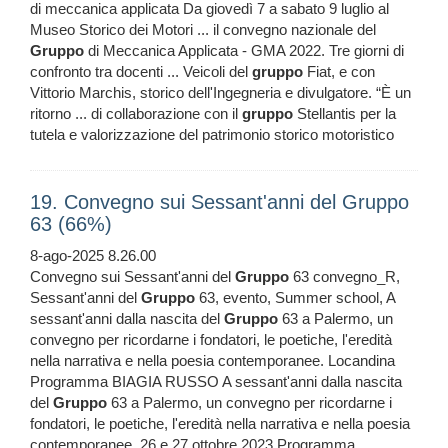
di meccanica applicata Da giovedì 7 a sabato 9 luglio al
Museo Storico dei Motori ... il convegno nazionale del
Gruppo
di Meccanica Applicata - GMA 2022. Tre giorni di
confronto tra docenti ... Veicoli del
gruppo
Fiat, e con
Vittorio Marchis, storico dell'Ingegneria e divulgatore. “È un
ritorno ... di collaborazione con il
gruppo
Stellantis per la
tutela e valorizzazione del patrimonio storico motoristico
19. Convegno sui Sessant'anni del Gruppo
63 (66%)
8-ago-2025 8.26.00
Convegno sui Sessant'anni del
Gruppo
63 convegno_R,
Sessant'anni del
Gruppo
63, evento, Summer school, A
sessant'anni dalla nascita del
Gruppo
63 a Palermo, un
convegno per ricordarne i fondatori, le poetiche, l'eredità
nella narrativa e nella poesia contemporanee. Locandina
Programma BIAGIA RUSSO A sessant'anni dalla nascita
del
Gruppo
63 a Palermo, un convegno per ricordarne i
fondatori, le poetiche, l'eredità nella narrativa e nella poesia
contemporanee. 26 e 27 ottobre 2023 Programma