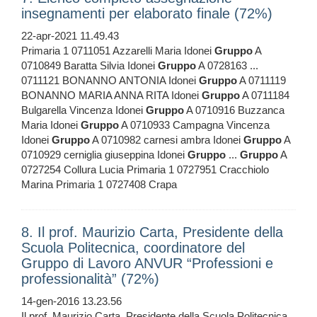
insegnamenti per elaborato finale (72%)
22-apr-2021 11.49.43
Primaria 1 0711051 Azzarelli Maria Idonei
Gruppo
A
0710849 Baratta Silvia Idonei
Gruppo
A 0728163 ...
0711121 BONANNO ANTONIA Idonei
Gruppo
A 0711119
BONANNO MARIA ANNA RITA Idonei
Gruppo
A 0711184
Bulgarella Vincenza Idonei
Gruppo
A 0710916 Buzzanca
Maria Idonei
Gruppo
A 0710933 Campagna Vincenza
Idonei
Gruppo
A 0710982 carnesi ambra Idonei
Gruppo
A
0710929 cerniglia giuseppina Idonei
Gruppo
...
Gruppo
A
0727254 Collura Lucia Primaria 1 0727951 Cracchiolo
Marina Primaria 1 0727408 Crapa
8. Il prof. Maurizio Carta, Presidente della
Scuola Politecnica, coordinatore del
Gruppo di Lavoro ANVUR “Professioni e
professionalità” (72%)
14-gen-2016 13.23.56
Il prof. Maurizio Carta, Presidente della Scuola Politecnica,