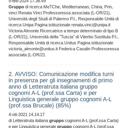
5-feb-2024 17.38.49
Gruppo
di ricerca MeTChe, Mediterranean, China, Prin,
vinci Renata Vinci Professoressa associata (L-OR/21),
Università degli Studi di Palermo P.I., Responsabile Unità di
ricerca Unipa Pagina istituzionale renata.vinci@unipa.it
Victoria Almonte Ricercatrice a tempo determinato di tipo B
(L-OR/21), Università della "Tuscia" di Viterbo Sostituta P.I.,
Responsabile Unità di ricerca Unitus Pagina istituzionale
victoria_almonte@unitus.it Federica Casalin Professoressa
associata (L-OR/21
2. AVVISO: Comunicazione modifica turni
in presenza per gli insegnamenti di primo
anno di Letteratruta italiana gruppo
cognomi A-L (prof.ssa Carta) e per
Linguistica generale gruppo cognomi A-L
(prof.ssa Brucale) (85%)
4-ott-2021 14.14.17
di Letteratruta italiana
gruppo
cognomi A-L (prof.ssa Carta)
e per Linguistica generale
gruppo
cognomi A-L (prof.ssa