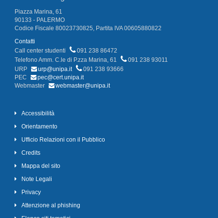
Piazza Marina, 61
90133 - PALERMO
Codice Fiscale 80023730825, Partita IVA 00605880822
Contatti
Call center studenti
091 238 86472
Telefono Amm. C.le di P.zza Marina, 61
091 238 93011
URP
urp@unipa.it
091 238 93666
PEC
pec@cert.unipa.it
Webmaster
webmaster@unipa.it
Accessibilità
Orientamento
Ufficio Relazioni con il Pubblico
Credits
Mappa del sito
Note Legali
Privacy
Attenzione al phishing