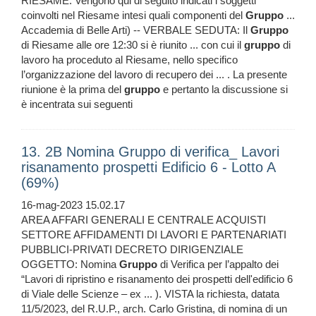
RIESAME: Vengono qui di seguito indicati i soggetti
coinvolti nel Riesame intesi quali componenti del
Gruppo
...
Accademia di Belle Arti) -- VERBALE SEDUTA: Il
Gruppo
di Riesame alle ore 12:30 si è riunito ... con cui il
gruppo
di
lavoro ha proceduto al Riesame, nello specifico
l’organizzazione del lavoro di recupero dei ... . La presente
riunione è la prima del
gruppo
e pertanto la discussione si
è incentrata sui seguenti
13. 2B Nomina Gruppo di verifica_ Lavori
risanamento prospetti Edificio 6 - Lotto A
(69%)
16-mag-2023 15.02.17
AREA AFFARI GENERALI E CENTRALE ACQUISTI
SETTORE AFFIDAMENTI DI LAVORI E PARTENARIATI
PUBBLICI-PRIVATI DECRETO DIRIGENZIALE
OGGETTO: Nomina
Gruppo
di Verifica per l’appalto dei
“Lavori di ripristino e risanamento dei prospetti dell'edificio 6
di Viale delle Scienze – ex ... ). VISTA la richiesta, datata
11/5/2023, del R.U.P., arch. Carlo Gristina, di nomina di un