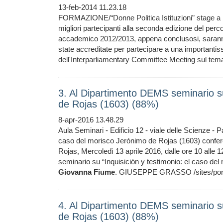
13-feb-2014 11.23.18
FORMAZIONE/“Donne Politica Istituzioni” stage a 
migliori partecipanti alla seconda edizione del perco
accademico 2012/2013, appena conclusosi, saranno 
state accreditate per partecipare a una importantissi
dell'Interparliamentary Committee Meeting sul tema
3. Al Dipartimento DEMS seminario su
de Rojas (1603) (88%)
8-apr-2016 13.48.29
Aula Seminari - Edificio 12 - viale delle Scienze -
caso del morisco Jerónimo de Rojas (1603) confe
Rojas, Mercoledì 13 aprile 2016, dalle ore 10 alle 1
seminario su “Inquisición y testimonio: el caso del 
Giovanna
Fiume
. GIUSEPPE GRASSO /sites/porta
4. Al Dipartimento DEMS seminario su
de Rojas (1603) (88%)