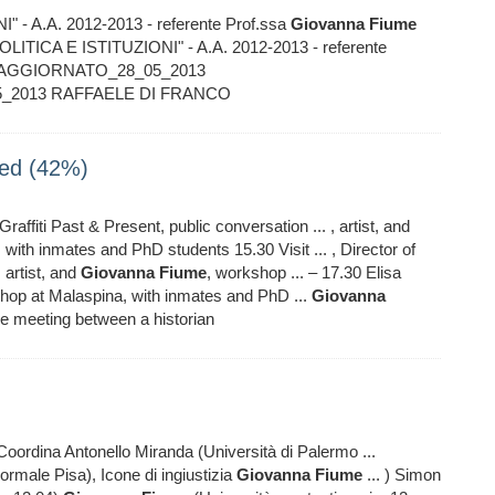
 A.A. 2012-2013 - referente Prof.ssa
Giovanna
Fiume
TICA E ISTITUZIONI" - A.A. 2012-2013 - referente
ca AGGIORNATO_28_05_2013
_05_2013 RAFFAELE DI FRANCO
ed (42%)
Graffiti Past & Present, public conversation ... , artist, and
 with inmates and PhD students 15.30 Visit ... , Director of
artist, and
Giovanna
Fiume
, workshop ... – 17.30 Elisa
hop at Malaspina, with inmates and PhD ...
Giovanna
The meeting between a historian
oordina Antonello Miranda (Università di Palermo ...
rmale Pisa), Icone di ingiustizia
Giovanna
Fiume
... ) Simon