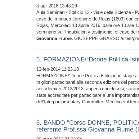
8-apr-2016 13.48.29
Aula Seminari - Edificio 12 - viale delle Scienze -
caso del morisco Jerónimo de Rojas (1603) confe
Rojas, Mercoledì 13 aprile 2016, dalle ore 10 alle 1
seminario su “Inquisición y testimonio: el caso del 
Giovanna
Fiume
. GIUSEPPE GRASSO /sites/porta
5. FORMAZIONE/“Donne Politica Istit
13-feb-2014 11.23.18
FORMAZIONE/“Donne Politica Istituzioni” stage a 
migliori partecipanti alla seconda edizione del perco
accademico 2012/2013, appena conclusosi, saranno 
state accreditate per partecipare a una importantissi
dell'Interparliamentary Committee Meeting sul tema
6. BANDO "Corso DONNE, POLITICA 
referente Prof.ssa Giovanna Fiume 