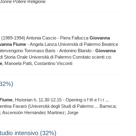
 Donne Potere Religione
e (1989-1994) Antonia Cascio - Piera Fallucca
Giovanna
vanna
Fiume
- Angela Lanza Università di Palermo Beatrice
i Intervengono Tommaso Baris - Antonino Blando -
Giovanna
 di Storia Orale Università di Palermo Comitato scienti co:
e
, Manoela Patti, Costantino Visconti
(32%)
Fiume
, Historian h. 11.30-12.15 - Opening o f th e f i r ...
lentina Favarò (Università degli Studi di Palermo ... Barreca;
ti; Ascensión Hernández Martinez; Jorge
udio intensivo (32%)