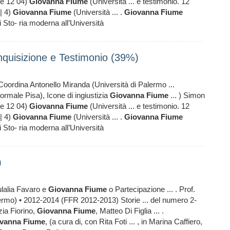
ve 12 04)
Giovanna
Fiume
(Università ... e testimonio. 12
 | 4)
Giovanna
Fiume
(Università ... .
Giovanna
Fiume
 Sto- ria moderna all’Università
quisizione e Testimonio (39%)
oordina Antonello Miranda (Università di Palermo ...
rmale Pisa), Icone di ingiustizia
Giovanna
Fiume
... ) Simon
ve 12 04)
Giovanna
Fiume
(Università ... e testimonio. 12
 | 4)
Giovanna
Fiume
(Università ... .
Giovanna
Fiume
 Sto- ria moderna all’Università
)
ulalia Favaro e
Giovanna
Fiume
o Partecipazione ... . Prof.
lermo) • 2012-2014 (FFR 2012-2013) Storie ... del numero 2-
ia Fiorino,
Giovanna
Fiume
, Matteo Di Figlia ... .
vanna
Fiume
, (a cura di, con Rita Foti ... , in Marina Caffiero,