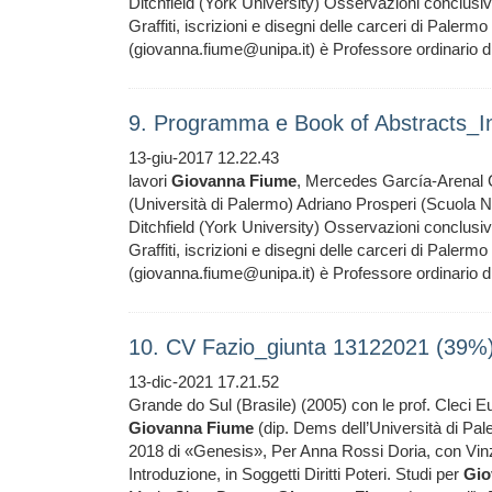
Ditchfield (York University) Osservazioni conclusi
Graffiti, iscrizioni e disegni delle carceri di Palermo
(giovanna.fiume@unipa.it) è Professore ordinario di
9. Programma e Book of Abstracts_In
13-giu-2017 12.22.43
lavori
Giovanna
Fiume
, Mercedes García-Arenal C
(Università di Palermo) Adriano Prosperi (Scuola No
Ditchfield (York University) Osservazioni conclusi
Graffiti, iscrizioni e disegni delle carceri di Palermo
(giovanna.fiume@unipa.it) è Professore ordinario di
10. CV Fazio_giunta 13122021 (39%
13-dic-2021 17.21.52
Grande do Sul (Brasile) (2005) con le prof. Cleci E
Giovanna
Fiume
(dip. Dems dell’Università di Pa
2018 di «Genesis», Per Anna Rossi Doria, con Vinz
Introduzione, in Soggetti Diritti Poteri. Studi per
Gio