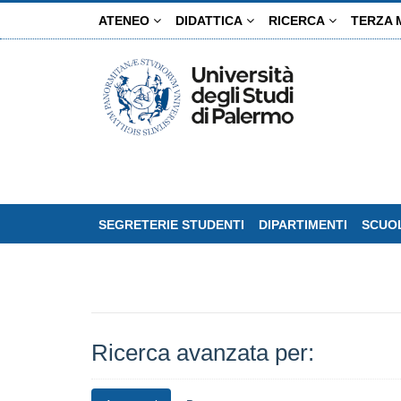
Salta
ATENEO
DIDATTICA
RICERCA
TERZA 
al
contenuto
principale
SEGRETERIE STUDENTI
DIPARTIMENTI
SCUOL
Ricerca avanzata per: