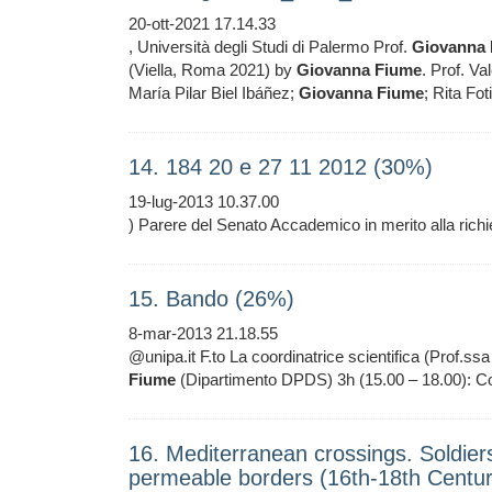
20-ott-2021 17.14.33
, Università degli Studi di Palermo Prof.
Giovanna
(Viella, Roma 2021) by
Giovanna
Fiume
. Prof. Va
María Pilar Biel Ibáñez;
Giovanna
Fiume
; Rita Fo
14. 184 20 e 27 11 2012 (30%)
19-lug-2013 10.37.00
) Parere del Senato Accademico in merito alla richi
15. Bando (26%)
8-mar-2013 21.18.55
@unipa.it F.to La coordinatrice scientifica (Prof.ss
Fiume
(Dipartimento DPDS) 3h (15.00 – 18.00): 
16. Mediterranean crossings. Soldier
permeable borders (16th-18th Centuri