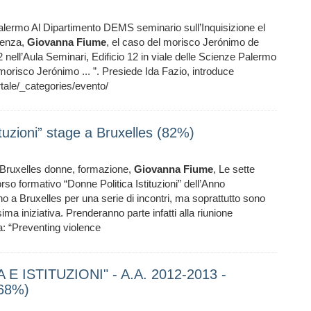
 Palermo Al Dipartimento DEMS seminario sull’Inquisizione el
renza,
Giovanna
Fiume
, el caso del morisco Jerónimo de
2 nell’Aula Seminari, Edificio 12 in viale delle Scienze Palermo
morisco Jerónimo ... ”. Presiede Ida Fazio, introduce
le/_categories/evento/
uzioni” stage a Bruxelles (82%)
Bruxelles donne, formazione,
Giovanna
Fiume
, Le sette
rso formativo “Donne Politica Istituzioni” dell’Anno
a Bruxelles per una serie di incontri, ma soprattutto sono
ma iniziativa. Prenderanno parte infatti alla riunione
: “Preventing violence
E ISTITUZIONI" - A.A. 2012-2013 -
(68%)