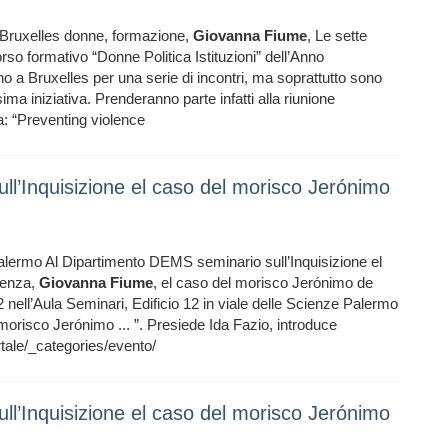
Bruxelles donne, formazione,
Giovanna
Fiume
, Le sette
rso formativo “Donne Politica Istituzioni” dell’Anno
a Bruxelles per una serie di incontri, ma soprattutto sono
ma iniziativa. Prenderanno parte infatti alla riunione
: “Preventing violence
ll’Inquisizione el caso del morisco Jerónimo
 Palermo Al Dipartimento DEMS seminario sull’Inquisizione el
renza,
Giovanna
Fiume
, el caso del morisco Jerónimo de
2 nell’Aula Seminari, Edificio 12 in viale delle Scienze Palermo
morisco Jerónimo ... ”. Presiede Ida Fazio, introduce
le/_categories/evento/
ll’Inquisizione el caso del morisco Jerónimo