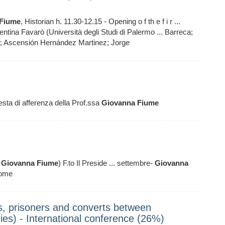
Fiume
, Historian h. 11.30-12.15 - Opening o f th e f i r ...
lentina Favarò (Università degli Studi di Palermo ... Barreca;
ti; Ascensión Hernández Martinez; Jorge
esta di afferenza della Prof.ssa
Giovanna
Fiume
a
Giovanna
Fiume
) F.to Il Preside ... settembre-
Giovanna
Come
s, prisoners and converts between
es) - International conference (26%)