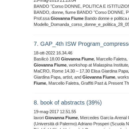
29-mag-2013 21.23.04
BANDO "Corso DONNE, POLITICA E ISTITUZIONI" -
BANDO, donne, fiume BANDO "Corso DONNE, POLI
Prof.ssa
Giovanna
Fiume
Bando donne e politi
Modello_Domanda_corso_donne_e_politica_28
7. GAP_4th ISW Program_compress
18-ott-2022 16.34.46
Basilicò 18.00
Giovanna
Fiume
, Marcello Faletra, 
Giovanna
Fiume
, workshop at Malaspina Institute,
MaCRO, Rome 14.30 – 17.30 Elisa Giardina Papa, 
Giardina Papa, artist, and
Giovanna
Fiume
, works
Fiume
, Marcello Faletra, Graffiti Past & Present 
8. book of abstracts (39%)
19-mag-2017 12.51.55
lavori
Giovanna
Fiume
, Mercedes García-Arenal C
(Università di Palermo) Adriano Prosperi (Scuola No