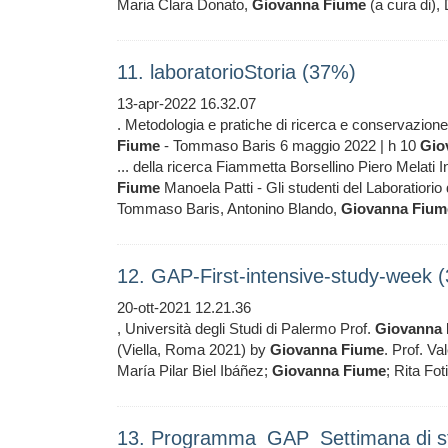
Maria Clara Donato,
Giovanna
Fiume
(a cura di),
11. laboratorioStoria (37%)
13-apr-2022 16.32.07
. Metodologia e pratiche di ricerca e conservazion
Fiume
- Tommaso Baris 6 maggio 2022 | h 10
Gio
... della ricerca Fiammetta Borsellino Piero Melat
Fiume
Manoela Patti - Gli studenti del Laboratiorio
Tommaso Baris, Antonino Blando,
Giovanna
Fium
12. GAP-First-intensive-study-week 
20-ott-2021 12.21.36
, Università degli Studi di Palermo Prof.
Giovanna
(Viella, Roma 2021) by
Giovanna
Fiume
. Prof. Va
María Pilar Biel Ibáñez;
Giovanna
Fiume
; Rita Fo
13. Programma_GAP_Settimana di st