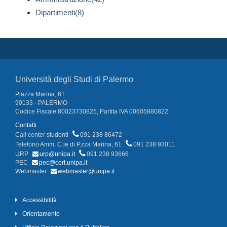
Dipartimenti(8)
Università degli Studi di Palermo
Piazza Marina, 61
90133 - PALERMO
Codice Fiscale 80023730825, Partita IVA 00605880822
Contatti
Call center studenti
091 238 86472
Telefono Amm. C.le di P.zza Marina, 61
091 238 93011
URP
urp@unipa.it
091 238 93666
PEC
pec@cert.unipa.it
Webmaster
webmaster@unipa.it
Accessibilità
Orientamento