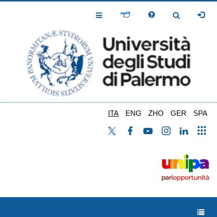
Salta
al
Toggle
Toggle
contenuto
Navigation
Navigation
principale
ITA
ENG
ZHO
GER
SPA