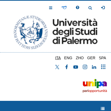
Salta
al
Toggle
Toggle
contenuto
Navigation
Navigation
principale
ITA
ENG
ZHO
GER
SPA