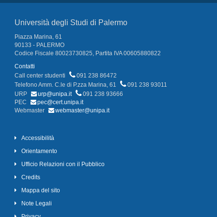
Università degli Studi di Palermo
Piazza Marina, 61
90133 - PALERMO
Codice Fiscale 80023730825, Partita IVA 00605880822
Contatti
Call center studenti
091 238 86472
Telefono Amm. C.le di P.zza Marina, 61
091 238 93011
URP
urp@unipa.it
091 238 93666
PEC
pec@cert.unipa.it
Webmaster
webmaster@unipa.it
Accessibilità
Orientamento
Ufficio Relazioni con il Pubblico
Credits
Mappa del sito
Note Legali
Privacy