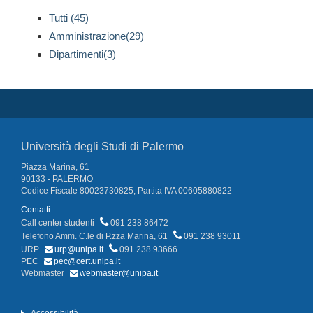
Tutti (45)
Amministrazione(29)
Dipartimenti(3)
Università degli Studi di Palermo
Piazza Marina, 61
90133 - PALERMO
Codice Fiscale 80023730825, Partita IVA 00605880822
Contatti
Call center studenti
091 238 86472
Telefono Amm. C.le di P.zza Marina, 61
091 238 93011
URP
urp@unipa.it
091 238 93666
PEC
pec@cert.unipa.it
Webmaster
webmaster@unipa.it