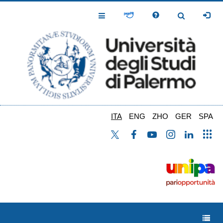
Salta
al
Toggle
Toggle
contenuto
Navigation
Navigation
principale
ITA
ENG
ZHO
GER
SPA