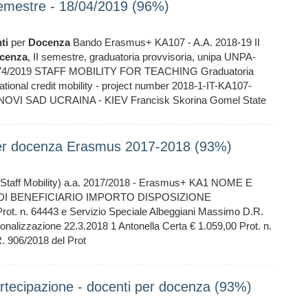
emestre - 18/04/2019 (96%)
ti
per
Docenza
Bando Erasmus+ KA107 - A.A. 2018-19 II
cenza
, II semestre, graduatoria provvisoria, unipa UNPA-
. 1074/2019 STAFF MOBILITY FOR TEACHING Graduatoria
nal credit mobility - project number 2018-1-IT-KA107-
OVI SAD UCRAINA - KIEV Francisk Skorina Gomel State
r docenza Erasmus 2017-2018 (93%)
Staff Mobility) a.a. 2017/2018 - Erasmus+ KA1 NOME E
I BENEFICIARIO IMPORTO DISPOSIZIONE
 64443 e Servizio Speciale Albeggiani Massimo D.R.
onalizzazione 22.3.2018 1 Antonella Certa € 1.059,00 Prot. n.
. 906/2018 del Prot
rtecipazione - docenti per docenza (93%)