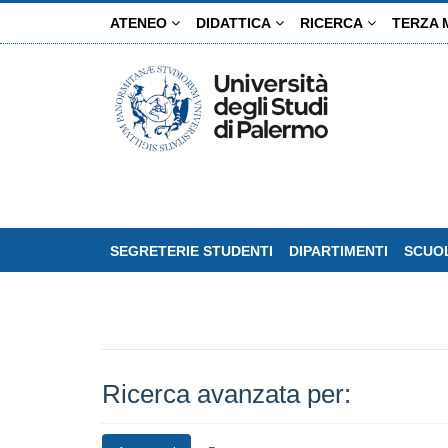
Salta
ATENEO
DIDATTICA
RICERCA
TERZA 
al
contenuto
principale
SEGRETERIE STUDENTI
DIPARTIMENTI
SCUOL
Ricerca avanzata per: