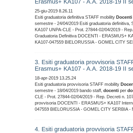
Erasmus+ KA107 - A.A. 2018-19 II s
25-giu-2019 8.26.11
Esiti graduatoria definitiva STAFF mobility
Docenti
semestre - 24/04/2019 Esiti graduatoria definitiva
KA107 UNPA-CLE - Prot. 27844-02/04/2019 - Re
Graduatoria Definitiva DOCENTI - ERASMUS+ KA107 
KA107-047559 BIELORUSSIA - GOMEL CITY SERB
3. Esiti graduatoria provvisoria STA
Erasmus+ KA107 - A.A. 2018-19 II s
18-apr-2019 13.25.24
Esiti graduatoria provvisoria STAFF mobility
Docen
semestre - 18/04/2019 bando staff,
docenti
per
do
CLE - Prot. 27844-02/04/2019 - Rep. Decreti n
provvisoria DOCENTI - ERASMUS+ KA107 Internatio
047559 BIELORUSSIA - GOMEL CITY SERBIA - N
4. Esiti graduatoria provvisoria STA