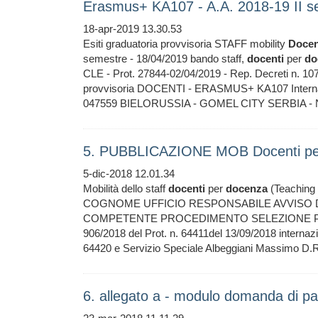
Erasmus+ KA107 - A.A. 2018-19 II s
18-apr-2019 13.30.53
Esiti graduatoria provvisoria STAFF mobility
Docen
semestre - 18/04/2019 bando staff,
docenti
per
do
CLE - Prot. 27844-02/04/2019 - Rep. Decreti n
provvisoria DOCENTI - ERASMUS+ KA107 Internatio
047559 BIELORUSSIA - GOMEL CITY SERBIA - N
5. PUBBLICAZIONE MOB Docenti pe
5-dic-2018 12.01.34
Mobilità dello staff
docenti
per
docenza
(Teaching 
COGNOME UFFICIO RESPONSABILE AVVISO D
COMPETENTE PROCEDIMENTO SELEZIONE Prot. n.
906/2018 del Prot. n. 64411del 13/09/2018 internazi
64420 e Servizio Speciale Albeggiani Massimo D.R
6. allegato a - modulo domanda di pa