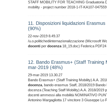
STAFF MOBILITY FOR TEACHING Graduatoria Def
mobility - project number 2018-1-IT-KA107-04
11. Disposizioni liquidazioni Erasmu
(90%)
22-nov-2019 8.49.37
/u.o.politichediinternazionalizzazione (Microsoft W
docenti
per
docenza
18_19.doc) Federica PDF24 
12. Bando Erasmus+ (Staff Training M
mar-2019 (48%)
29-mar-2019 13.30.27
Bando Erasmus+ (Staff Training Mobility) A.A. 20
docenza
, bando erasmus Staff, 2018/2019 Bando Er
docenza (Teaching Staff Mobility) A.A. 2018/2019 p
docenti ammessi alla mobilità NOMINATIVO PUN
Antonino Margagliotta 17 vincitore 3 Giuseppe Lo P