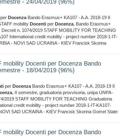
emestre - 24/04/2019 (96%)
per
Docenza
Bando Erasmus+ KA107 - A.A. 2018-19 II
, STAFF mobility
Docenti
per
Docenza
, Bando Erasmus+
p. Decreti n. 1074/2019 STAFF MOBILITY FOR TEACHING
International credit mobility - project number 2018-1-IT-
IA - NOVI SAD UCRAINA - KIEV Francisk Skorina
FF mobility Docenti per Docenza Bando
emestre - 18/04/2019 (96%)
ti
per
Docenza
Bando Erasmus+ KA107 - A.A. 2018-19 II
cenza
, II semestre, graduatoria provvisoria, unipa UNPA-
. 1074/2019 STAFF MOBILITY FOR TEACHING Graduatoria
nal credit mobility - project number 2018-1-IT-KA107-
OVI SAD UCRAINA - KIEV Francisk Skorina Gomel State
FF mobility Docenti per Docenza Bando