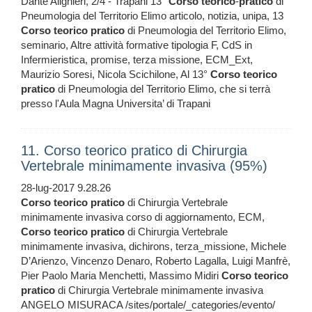
Dante Alighieri, 2/4 - Trapani 13°
Corso
teorico
-
pratico
di
Pneumologia del Territorio Elimo articolo, notizia, unipa, 13
Corso
teorico
pratico
di Pneumologia del Territorio Elimo,
seminario, Altre attività formative tipologia F, CdS in
Infermieristica, promise, terza missione, ECM_Ext,
Maurizio Soresi, Nicola Scichilone, Al 13°
Corso
teorico
pratico
di Pneumologia del Territorio Elimo, che si terrà
presso l'Aula Magna Universita’ di Trapani
11. Corso teorico pratico di Chirurgia
Vertebrale minimamente invasiva (95%)
28-lug-2017 9.28.26
Corso
teorico
pratico
di Chirurgia Vertebrale
minimamente invasiva corso di aggiornamento, ECM,
Corso
teorico
pratico
di Chirurgia Vertebrale
minimamente invasiva, dichirons, terza_missione, Michele
D’Arienzo, Vincenzo Denaro, Roberto Lagalla, Luigi Manfrè,
Pier Paolo Maria Menchetti, Massimo Midiri
Corso
teorico
pratico
di Chirurgia Vertebrale minimamente invasiva
ANGELO MISURACA /sites/portale/_categories/evento/