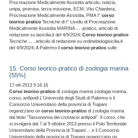
Procreazione Medicalmente Assistita articolo, notizia,
unipa, promise, terza missione, ECM, Vito Chiantera,
Procreazione Medicalmente Assistita, PMA I°
corso
teorico
-
pratico
Tecniche di I° Livello di Procreazione
Medicalmente Assistita MARINA ... -pratico, articolo di
redazione su lasicilia.it del 4/9/2024;
Corso
teorico
-
pratico
Tecniche ... , articolo di redazione su ordinebiologisicilia.it
del 4/9/2024; A Palermo il
corso
teorico
-
pratico
sulle
15. Corso teorico-pratico di zoologia marina
(55%)
17-ott-2013 9.16.16
Corso
teorico
-
pratico
di zoologia marina zoologia marina,
corso, anfipodi L'Università degli Studi di Palermo e il
Consorzio Universitario della provincia di Trapani
organizzano un
corso
teorico
-
pratico
di zoologia marina
dal titolo "Tassonomia dei crostacei anfipodi". Il corso, che
si svolgerà dal 7 al 9 ottobre 2013 presso il Polo Territoriale
Universitario della Provincia di Trapani ... e il Consorzio
Universitario della provincia di Trapani organizzano un