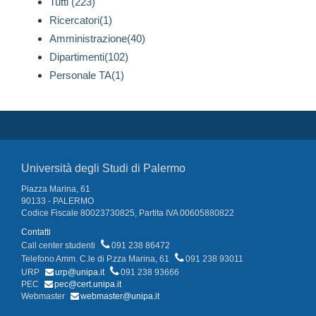
Tutti (223)
Ricercatori(1)
Amministrazione(40)
Dipartimenti(102)
Personale TA(1)
Università degli Studi di Palermo
Piazza Marina, 61
90133 - PALERMO
Codice Fiscale 80023730825, Partita IVA 00605880822
Contatti
Call center studenti
091 238 86472
Telefono Amm. C.le di P.zza Marina, 61
091 238 93011
URP
urp@unipa.it
091 238 93666
PEC
pec@cert.unipa.it
Webmaster
webmaster@unipa.it