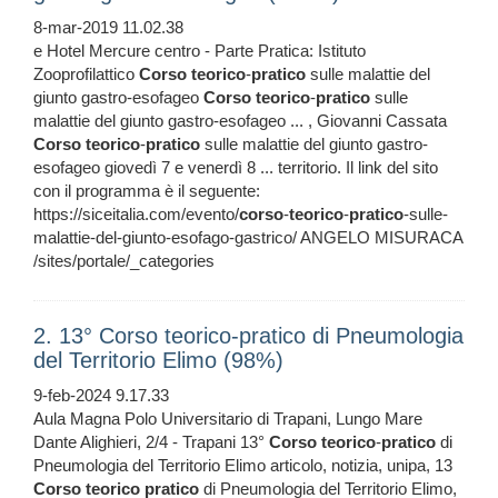
8-mar-2019 11.02.38
e Hotel Mercure centro - Parte Pratica: Istituto
Zooprofilattico
Corso
teorico
-
pratico
sulle malattie del
giunto gastro-esofageo
Corso
teorico
-
pratico
sulle
malattie del giunto gastro-esofageo ... , Giovanni Cassata
Corso
teorico
-
pratico
sulle malattie del giunto gastro-
esofageo giovedì 7 e venerdì 8 ... territorio. Il link del sito
con il programma è il seguente:
https://siceitalia.com/evento/
corso
-
teorico
-
pratico
-sulle-
malattie-del-giunto-esofago-gastrico/ ANGELO MISURACA
/sites/portale/_categories
2. 13° Corso teorico-pratico di Pneumologia
del Territorio Elimo (98%)
9-feb-2024 9.17.33
Aula Magna Polo Universitario di Trapani, Lungo Mare
Dante Alighieri, 2/4 - Trapani 13°
Corso
teorico
-
pratico
di
Pneumologia del Territorio Elimo articolo, notizia, unipa, 13
Corso
teorico
pratico
di Pneumologia del Territorio Elimo,