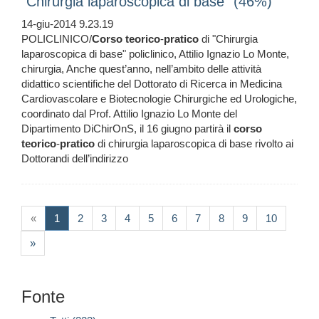
"Chirurgia laparoscopica di base" (46%)
14-giu-2014 9.23.19
POLICLINICO/
Corso
teorico
-
pratico
di "Chirurgia
laparoscopica di base" policlinico, Attilio Ignazio Lo Monte,
chirurgia, Anche quest’anno, nell’ambito delle attività
didattico scientifiche del Dottorato di Ricerca in Medicina
Cardiovascolare e Biotecnologie Chirurgiche ed Urologiche,
coordinato dal Prof. Attilio Ignazio Lo Monte del
Dipartimento DiChirOnS, il 16 giugno partirà il
corso
teorico
-
pratico
di chirurgia laparoscopica di base rivolto ai
Dottorandi dell’indirizzo
(current)
«
1
2
3
4
5
6
7
8
9
10
»
Fonte