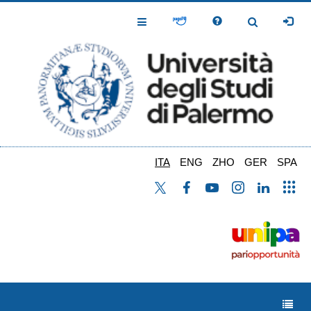
Salta
al
Toggle
Toggle
contenuto
Navigation
Navigation
principale
ITA
ENG
ZHO
GER
SPA