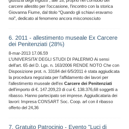
giustizia degli ingiusti”; alle 18, proprio nel corridoio del
carcere allestito per l’occasione, l’incontro con la storica
Giovanna Fiume, dal titolo “Quando gli schiavi eravamo
noi”, dedicato al fenomeno ancora misconosciuto
6. 2011 - allestimento museale Ex Carcere
dei Penitenziati (28%)
8-mar-2013 17.06.59
L’UNIVERSITA’ DEGLI STUDI DI PALERMO Ai sensi
dell’art. 65 del D. Lgs. n. 163/2006 RENDE NOTO Che con
Disposizione prot. n. 33184 del 6/5/2011 è stata aggiudicata
la procedura negoziata per l’affidamento dei lavori per
l’allestimento museale dell’ex
Carcere
dei
Penitenziati
dell’importo di €. 147.209,23 di cui €. 138.376,68 soggetti a
ribasso. Hanno partecipato sei imprese. Aggiudicataria dei
lavori: Impresa CONSART Soc. Coop. arl con il ribasso
offerto del 24,36
7. Gratuito Patrocinio - Evento "Luci di