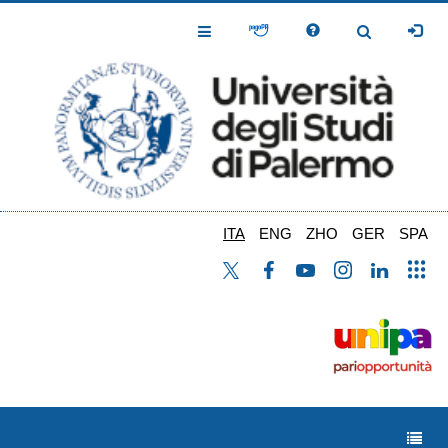
Salta
al
Toggle
Toggle
contenuto
Navigation
Navigation
principale
ITA
ENG
ZHO
GER
SPA