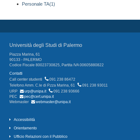
Personale TA(1)
Università degli Studi di Palermo
Piazza Marina, 61
90133 - PALERMO
Codice Fiscale 80023730825, Partita IVA 00605880822
Contatti
Call center studenti
091 238 86472
Telefono Amm. C.le di P.zza Marina, 61
091 238 93011
URP
urp@unipa.it
091 238 93666
PEC
pec@cert.unipa.it
Webmaster
webmaster@unipa.it
Accessibilità
Orientamento
Ufficio Relazioni con il Pubblico