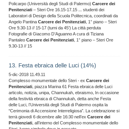
Policarpo (Università degli Studi di Palermo)
Carcere
dei
Penitenziati
– Steri Ore 16.15-17.15 ... studenti dei
Laboratori di Design della Scuola Politecnica, coordinati da
Angelo Pantina
Carcere
dei
Penitenziati
, 1° piano – Steri
Ore 9.30-13 // 15-17 (turni da 45’) La città perduta
Fotografie di Giacomo D’Aguanno A cura di Tiziana
Pantaleo
Carcere
dei
Penitenziati
, 1° piano – Steri Ore
9.30-13 // 15
13. Festa ebraica delle Luci (14%)
5-dic-2018 11.49.11
Complesso monumentale dello Steri - ex
Carcere
dei
Penitenziati
, piazza Marina 61 Festa ebraica delle Luci
articolo, notizia, unipa, Channukah, ebraismo, In occasione
della festività ebraica di Channukah, detta anche Festa
delle Luci, l'Università degli Studi di Palermo ospita la
“Cerimonia di Accensione Interreligiosa”. La celebrazione si
terrà giovedì 6 dicembre alle 16:30 nell’ex
Carcere
dei
Penitenziati
, all’interno del Complesso monumentale dello
Steri, luogo simbolo dove in passato