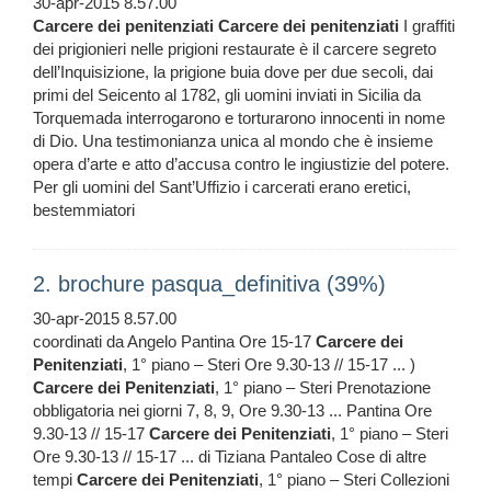
30-apr-2015 8.57.00
Carcere
dei
penitenziati
Carcere
dei
penitenziati
I graffiti
dei prigionieri nelle prigioni restaurate è il carcere segreto
dell’Inquisizione, la prigione buia dove per due secoli, dai
primi del Seicento al 1782, gli uomini inviati in Sicilia da
Torquemada interrogarono e torturarono innocenti in nome
di Dio. Una testimonianza unica al mondo che è insieme
opera d’arte e atto d’accusa contro le ingiustizie del potere.
Per gli uomini del Sant’Uffizio i carcerati erano eretici,
bestemmiatori
2. brochure pasqua_definitiva (39%)
30-apr-2015 8.57.00
coordinati da Angelo Pantina Ore 15-17
Carcere
dei
Penitenziati
, 1° piano – Steri Ore 9.30-13 // 15-17 ... )
Carcere
dei
Penitenziati
, 1° piano – Steri Prenotazione
obbligatoria nei giorni 7, 8, 9, Ore 9.30-13 ... Pantina Ore
9.30-13 // 15-17
Carcere
dei
Penitenziati
, 1° piano – Steri
Ore 9.30-13 // 15-17 ... di Tiziana Pantaleo Cose di altre
tempi
Carcere
dei
Penitenziati
, 1° piano – Steri Collezioni