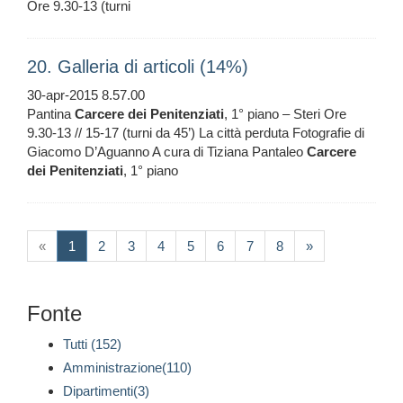
Ore 9.30-13 (turni
20. Galleria di articoli (14%)
30-apr-2015 8.57.00
Pantina
Carcere
dei
Penitenziati
, 1° piano – Steri Ore
9.30-13 // 15-17 (turni da 45’) La città perduta Fotografie di
Giacomo D’Aguanno A cura di Tiziana Pantaleo
Carcere
dei
Penitenziati
, 1° piano
(current)
«
1
2
3
4
5
6
7
8
»
Fonte
Tutti (152)
Amministrazione(110)
Dipartimenti(3)