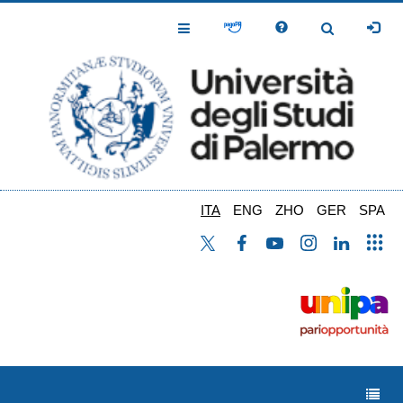
Salta
al
Toggle
Toggle
contenuto
Navigation
Navigation
principale
ITA
ENG
ZHO
GER
SPA