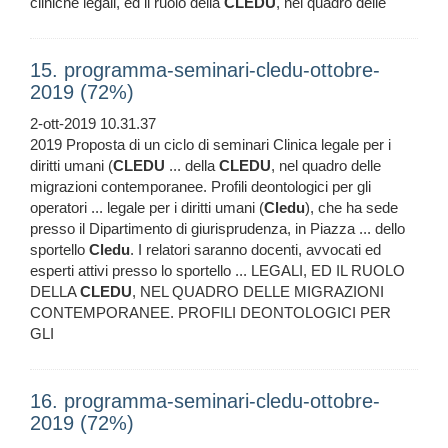
cliniche legali, ed il ruolo della
CLEDU
, nel quadro delle
15. programma-seminari-cledu-ottobre-
2019 (72%)
2-ott-2019 10.31.37
2019 Proposta di un ciclo di seminari Clinica legale per i
diritti umani (
CLEDU
... della
CLEDU
, nel quadro delle
migrazioni contemporanee. Profili deontologici per gli
operatori ... legale per i diritti umani (
Cledu
), che ha sede
presso il Dipartimento di giurisprudenza, in Piazza ... dello
sportello
Cledu
. I relatori saranno docenti, avvocati ed
esperti attivi presso lo sportello ... LEGALI, ED IL RUOLO
DELLA
CLEDU
, NEL QUADRO DELLE MIGRAZIONI
CONTEMPORANEE. PROFILI DEONTOLOGICI PER
GLI
16. programma-seminari-cledu-ottobre-
2019 (72%)