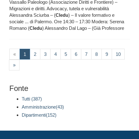
Vassallo Paleologo (Associazione Diritti e Frontiere) –
Migrazioni e diritti. Advocacy, tutela e vulnerabilità
Alessandra Sciurba – (
Cledu
) – Il valore formativo e
sociale ... di Palermo. Ore 14:30 – 17:30 Modera: Serena
Romano (
Cledu
) Alessandro Dal Lago – (Già Professore
(current)
«
1
2
3
4
5
6
7
8
9
10
»
Fonte
Tutti (387)
Amministrazione(43)
Dipartimenti(152)