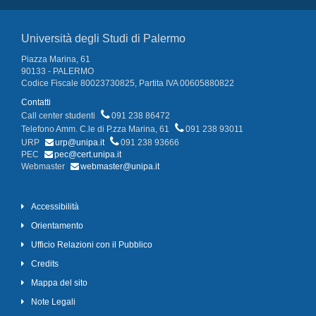
Università degli Studi di Palermo
Piazza Marina, 61
90133 - PALERMO
Codice Fiscale 80023730825, Partita IVA 00605880822
Contatti
Call center studenti
091 238 86472
Telefono Amm. C.le di P.zza Marina, 61
091 238 93011
URP
urp@unipa.it
091 238 93666
PEC
pec@cert.unipa.it
Webmaster
webmaster@unipa.it
Accessibilità
Orientamento
Ufficio Relazioni con il Pubblico
Credits
Mappa del sito
Note Legali