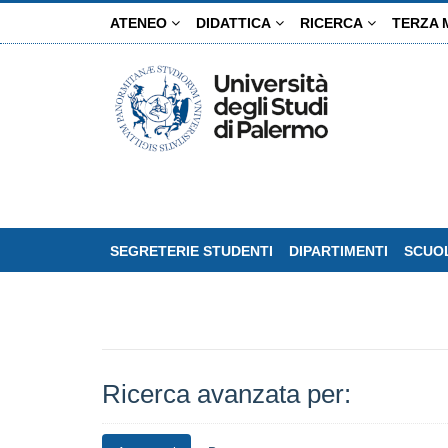
Salta
ATENEO
DIDATTICA
RICERCA
TERZA 
al
contenuto
principale
SEGRETERIE STUDENTI
DIPARTIMENTI
SCUOL
Ricerca avanzata per: