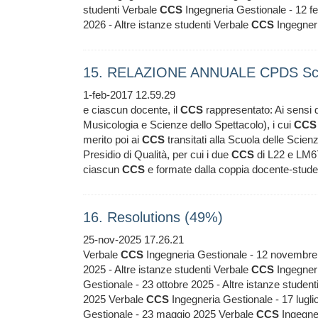
studenti Verbale
CCS
Ingegneria Gestionale - 12 f
2026 - Altre istanze studenti Verbale
CCS
Ingegner
15. RELAZIONE ANNUALE CPDS Scu
1-feb-2017 12.59.29
e ciascun docente, il
CCS
rappresentato: Ai sensi 
Musicologia e Scienze dello Spettacolo), i cui
CCS
merito poi ai
CCS
transitati alla Scuola delle Scien
Presidio di Qualità, per cui i due
CCS
di L22 e LM67-
ciascun
CCS
e formate dalla coppia docente-studen
16. Resolutions (49%)
25-nov-2025 17.26.21
Verbale
CCS
Ingegneria Gestionale - 12 novembr
2025 - Altre istanze studenti Verbale
CCS
Ingegneri
Gestionale - 23 ottobre 2025 - Altre istanze studen
2025 Verbale
CCS
Ingegneria Gestionale - 17 lugli
Gestionale - 23 maggio 2025 Verbale
CCS
Ingegne