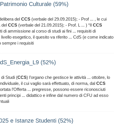
 Patrimonio Culturale (59%)
delibera del
CCS
(verbale del 29.09.2015); - Prof ... , le cui
a del
CCS
(verbale del 21.09.2015); - Prof. L ... ) “Il
CCS
di ammissione al corso di studi ai fini ... requisiti di
 livello esegetico, il quesito va riferito ... CdS (e come indicato
 sempre i requisiti
CdS_Energia_L9 (52%)
di Studi (
CCS
) l’organo che gestisce le attività ... ottobre, lo
ndividuale, il cui vaglio sarà effettuato, di norma, dal
CCS
ortata l’Offerta ... pregresse, possono essere riconosciuti
ti principi ... didattico e infine dal numero di CFU ad esso
tuali
2025 e Istanze Studenti (52%)