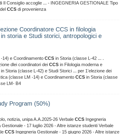
tudi Il Consiglio accoglie ... - INGEGNERIA GESTIONALE Tipo
 del
CCS
di provenienza
lezione Coordinatore CCS in filologia
n storia e Studi storici, antropologici e
LM -14) e Coordinamento
CCS
in Storia (classe L-42 ... .
zione dlei coordinatori dei
CCS
in Filologia moderna e
in Storia (classe L-42) e Studi Storici ... per 1'elezione dei
nistica (classe LM -14) e Coordinamento
CCS
in Storia (classe
lasse LM- B4
Study Program (50%)
olo, notizia, unipa A.A.2025-26 Verbale
CCS
Ingegneria
Gestionale - 17 luglio 2026 - Altre istanze studenti Verbale
ale
CCS
Ingegneria Gestionale - 15 giugno 2026 - Altre istanze