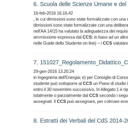
6. Scuola delle Scienze Umane e del
16-feb-2016 16.16.42
, le cui dimissioni sono state formalizzate con una 
dimissioni sono state formalizzate con una deliber
nell’AA 14/15 ha valutato la adeguatezza dei requisiti 
ammissione espressa dal
CCS
; in base ad un altro
nelle Guide dello Studente on line) – i
CCS
valutano
7. 151027_Regolamento_Didattico_
29-gen-2016 13.20.24
in Ingegneria dell’Energia; e) per Consiglio di Corso 
studente può sottoporre al
CCS
un Piano di studio i
entro il 30 novembre successivo. In Allegato 1 è rip
totalmente o parzialmente dal
CCS
secondo i seguen
assegnati. Il
CCS
può assegnare, per colmare even
8. Estratti dei Verbali del CdS 2014-