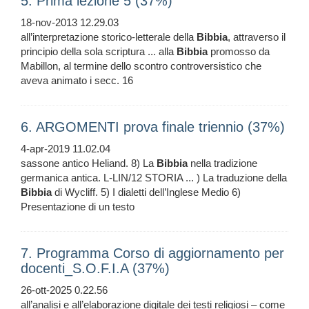
5. Prima lezione 5 (37%)
18-nov-2013 12.29.03
all’interpretazione storico-letterale della
Bibbia
, attraverso il
principio della sola scriptura ... alla
Bibbia
promosso da
Mabillon, al termine dello scontro controversistico che
aveva animato i secc. 16
6. ARGOMENTI prova finale triennio (37%)
4-apr-2019 11.02.04
sassone antico Heliand. 8) La
Bibbia
nella tradizione
germanica antica. L-LIN/12 STORIA ... ) La traduzione della
Bibbia
di Wycliff. 5) I dialetti dell’Inglese Medio 6)
Presentazione di un testo
7. Programma Corso di aggiornamento per
docenti_S.O.F.I.A (37%)
26-ott-2025 0.22.56
all’analisi e all’elaborazione digitale dei testi religiosi – come