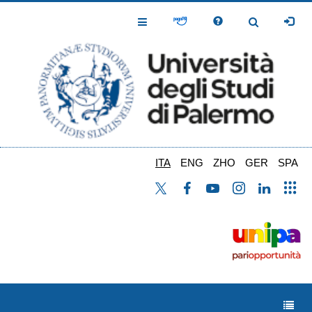
Salta
al
Toggle
Toggle
contenuto
Navigation
Navigation
principale
ITA
ENG
ZHO
GER
SPA