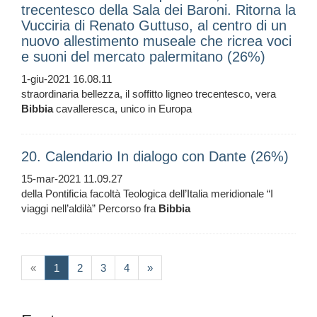
trecentesco della Sala dei Baroni. Ritorna la
Vucciria di Renato Guttuso, al centro di un
nuovo allestimento museale che ricrea voci
e suoni del mercato palermitano (26%)
1-giu-2021 16.08.11
straordinaria bellezza, il soffitto ligneo trecentesco, vera
Bibbia
cavalleresca, unico in Europa
20. Calendario In dialogo con Dante (26%)
15-mar-2021 11.09.27
della Pontificia facoltà Teologica dell’Italia meridionale “I
viaggi nell’aldilà” Percorso fra
Bibbia
(current)
«
1
2
3
4
»