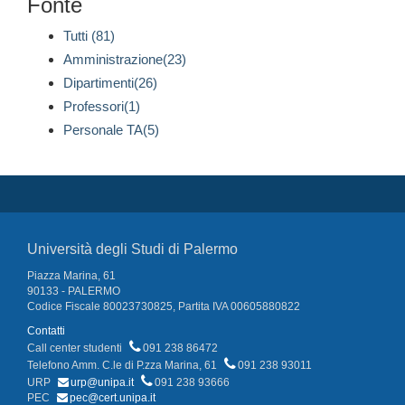
Fonte
Tutti (81)
Amministrazione(23)
Dipartimenti(26)
Professori(1)
Personale TA(5)
Università degli Studi di Palermo
Piazza Marina, 61
90133 - PALERMO
Codice Fiscale 80023730825, Partita IVA 00605880822
Contatti
Call center studenti
091 238 86472
Telefono Amm. C.le di P.zza Marina, 61
091 238 93011
URP
urp@unipa.it
091 238 93666
PEC
pec@cert.unipa.it