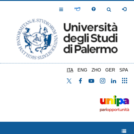
Salta
al
Toggle
Toggle
contenuto
Navigation
Navigation
principale
ITA
ENG
ZHO
GER
SPA