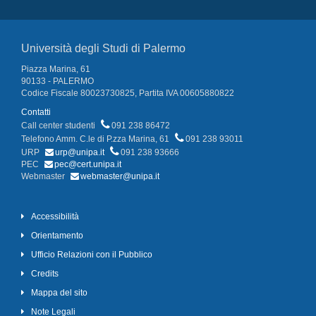
Università degli Studi di Palermo
Piazza Marina, 61
90133 - PALERMO
Codice Fiscale 80023730825, Partita IVA 00605880822
Contatti
Call center studenti
091 238 86472
Telefono Amm. C.le di P.zza Marina, 61
091 238 93011
URP
urp@unipa.it
091 238 93666
PEC
pec@cert.unipa.it
Webmaster
webmaster@unipa.it
Accessibilità
Orientamento
Ufficio Relazioni con il Pubblico
Credits
Mappa del sito
Note Legali