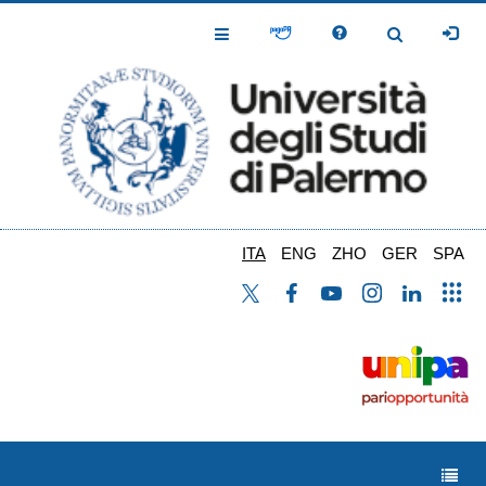
Salta
al
Toggle
Toggle
contenuto
Navigation
Navigation
principale
ITA
ENG
ZHO
GER
SPA