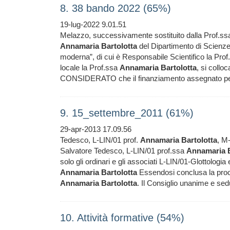
8. 38 bando 2022 (65%)
19-lug-2022 9.01.51
Melazzo, successivamente sostituito dalla Prof.s
Annamaria
Bartolotta
del Dipartimento di Scien
moderna”, di cui è Responsabile Scientifico la Pro
locale la Prof.ssa
Annamaria
Bartolotta
, si collo
CONSIDERATO che il finanziamento assegnato per
9. 15_settembre_2011 (61%)
29-apr-2013 17.09.56
Tedesco, L-LIN/01 prof.
Annamaria
Bartolotta
, M
Salvatore Tedesco, L-LIN/01 prof.ssa
Annamaria
solo gli ordinari e gli associati L-LIN/01-Glottologia 
Annamaria
Bartolotta
Essendosi conclusa la proce
Annamaria
Bartolotta
. Il Consiglio unanime e sed
10. Attività formative (54%)