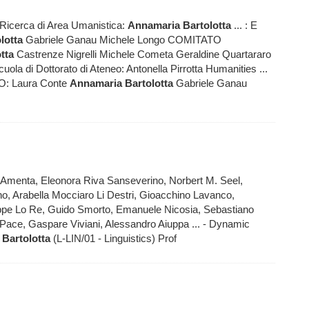
 Ricerca di Area Umanistica:
Annamaria
Bartolotta
... : E
lotta
Gabriele Ganau Michele Longo COMITATO
tta
Castrenze Nigrelli Michele Cometa Geraldine Quartararo
cuola di Dottorato di Ateneo: Antonella Pirrotta Humanities ...
: Laura Conte
Annamaria
Bartolotta
Gabriele Ganau
rlo Amenta, Eleonora Riva Sanseverino, Norbert M. Seel,
no, Arabella Mocciaro Li Destri, Gioacchino Lavanco,
seppe Lo Re, Guido Smorto, Emanuele Nicosia, Sebastiano
Pace, Gaspare Viviani, Alessandro Aiuppa ... - Dynamic
Bartolotta
(L-LIN/01 - Linguistics) Prof