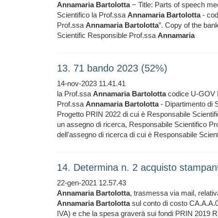
Annamaria
Bartolotta
− Title: Parts of speech mee
Scientifico la Prof.ssa
Annamaria
Bartolotta
- cod
Prof.ssa
Annamaria
Bartolotta
”. Copy of the bank
Scientific Responsible Prof.ssa
Annamaria
13. 71 bando 2023 (52%)
14-nov-2023 11.41.41
la Prof.ssa
Annamaria
Bartolotta
codice U-GOV PRJ
Prof.ssa
Annamaria
Bartolotta
- Dipartimento di S
Progetto PRIN 2022 di cui è Responsabile Scientifi
un assegno di ricerca, Responsabile Scientifico P
dell'assegno di ricerca di cui è Responsabile Scient
14. Determina n. 2 acquisto stampant
22-gen-2021 12.57.43
Annamaria
Bartolotta
, trasmessa via mail, relativ
Annamaria
Bartolotta
sul conto di costo CA.A.A.0
IVA) e che la spesa graverà sui fondi PRIN 2019 R