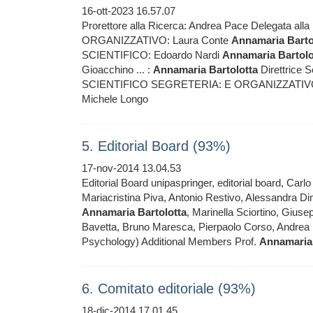
16-ott-2023 16.57.07
Prorettore alla Ricerca: Andrea Pace Delegata alla
ORGANIZZATIVO: Laura Conte
Annamaria
Barto
SCIENTIFICO: Edoardo Nardi
Annamaria
Bartolo
Gioacchino ... :
Annamaria
Bartolotta
Direttrice S
SCIENTIFICO SEGRETERIA: E ORGANIZZATIVO
Michele Longo
5. Editorial Board (93%)
17-nov-2014 13.04.53
Editorial Board unipaspringer, editorial board, Ca
Mariacristina Piva, Antonio Restivo, Alessandra Di
Annamaria
Bartolotta
, Marinella Sciortino, Giu
Bavetta, Bruno Maresca, Pierpaolo Corso, Andrea 
Psychology) Additional Members Prof.
Annamaria
6. Comitato editoriale (93%)
18-dic-2014 17.01.45