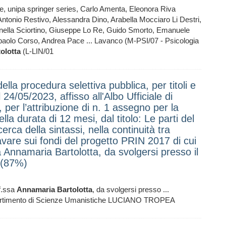
ale, unipa springer series, Carlo Amenta, Eleonora Riva
Antonio Restivo, Alessandra Dino, Arabella Mocciaro Li Destri,
inella Sciortino, Giuseppe Lo Re, Guido Smorto, Emanuele
paolo Corso, Andrea Pace ... Lavanco (M-PSI/07 - Psicologia
olotta
(L-LIN/01
ella procedura selettiva pubblica, per titoli e
24/05/2023, affisso all'Albo Ufficiale di
per l’attribuzione di n. 1 assegno per la
ella durata di 12 mesi, dal titolo: Le parti del
cerca della sintassi, nella continuità tra
are sui fondi del progetto PRIN 2017 di cui
a Annamaria Bartolotta, da svolgersi presso il
 (87%)
f.ssa
Annamaria
Bartolotta
, da svolgersi presso ...
Dipartimento di Scienze Umanistiche LUCIANO TROPEA