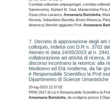
Comitato editoriale unipaspringer, comitato editori
Sanseverino, Norbert M. Seel, Mariacristina Piva, 
Gioacchino Lavanco,
Annamaria
Bartolotta
, Mar
Nicosia, Sebastiano Bavetta, Bruno Maresca, Pier
dinamica) Membri aggiuntivi Prof.
Annamaria
Bart
7. Decreto di approvazione degli atti d
colloquio, indetta con D.R n. 3702 del 
Ateneo in data 24/05/2023 al n. 1941, 
collaborazione ad attività di ricerca, d
discorso incontrano la retorica: alla ri
Medioevo ed Età moderna, da far grav
è Responsabile Scientifico la Prof.ss
Dipartimento di Scienze Umanistiche
20-lug-2023 12.37.02
PRIN 2017 di cui è Responsabile Scientifico la Pro
Annamaria
Bartolotta
, da svolgersi presso il 