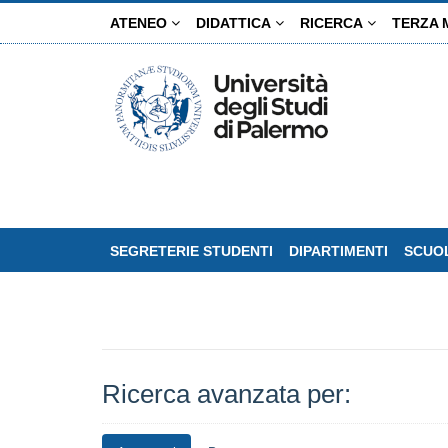
Salta
ATENEO
DIDATTICA
RICERCA
TERZA 
al
contenuto
principale
SEGRETERIE STUDENTI
DIPARTIMENTI
SCUOL
Ricerca avanzata per: