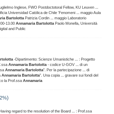
glielmo Inglese, FWO Postdoctotoral Fellow, KU Leuven ...
ficia Universidad Católica de Chile 'Fenomeni ... maggio Aula
ria
Bartolotta
Patrizia Cordin ... maggio Laboratorio
9.00-13.00
Annamaria
Bartolotta
Paolo Monella, Università
gital and Public
rtolotta
-Dipartimento: Scienze Umanistiche ... : Progetto
f.ssa
Annamaria
Bartolotta
- codice U-GOV ... di un
.ssa
Annamaria
Bartolotta
”. Per la partecipazione ... di
a
Annamaria
Bartolotta
”. Una copia ... gravare sui fondi del
co la Prof.ssa
Annamaria
52%)
aving regard to the resolution of the Board ... : Prof.ssa