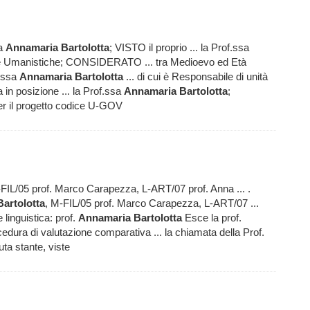
sa
Annamaria
Bartolotta
; VISTO il proprio ... la Prof.ssa
ze Umanistiche; CONSIDERATO ... tra Medioevo ed Età
f.ssa
Annamaria
Bartolotta
... di cui è Responsabile di unità
ca in posizione ... la Prof.ssa
Annamaria
Bartolotta
;
 il progetto codice U-GOV
-FIL/05 prof. Marco Carapezza, L-ART/07 prof. Anna ... .
Bartolotta
, M-FIL/05 prof. Marco Carapezza, L-ART/07 ...
e linguistica: prof.
Annamaria
Bartolotta
Esce la prof.
dura di valutazione comparativa ... la chiamata della Prof.
uta stante, viste