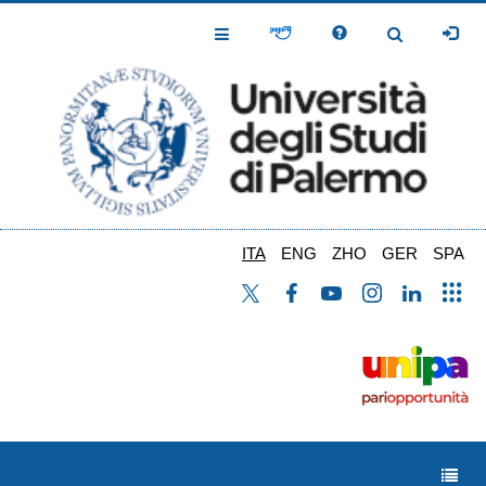
Salta
al
Toggle
Toggle
contenuto
Navigation
Navigation
principale
ITA
ENG
ZHO
GER
SPA