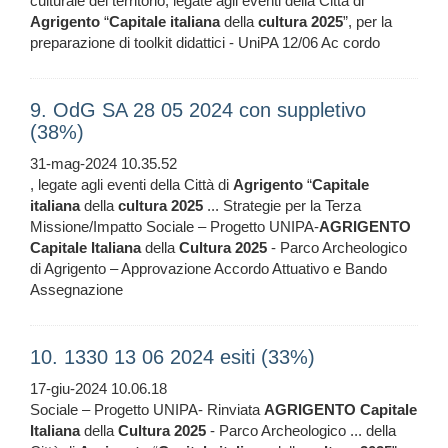
culturale del territorio, legate agli eventi della Città di
Agrigento
“
Capitale
italiana
della
cultura
2025
”, per la
preparazione di toolkit didattici - UniPA 12/06 Ac cordo
9. OdG SA 28 05 2024 con suppletivo
(38%)
31-mag-2024 10.35.52
, legate agli eventi della Città di
Agrigento
“
Capitale
italiana
della
cultura
2025
... Strategie per la Terza
Missione/Impatto Sociale – Progetto UNIPA-
AGRIGENTO
Capitale
Italiana
della
Cultura
2025
- Parco Archeologico
di Agrigento – Approvazione Accordo Attuativo e Bando
Assegnazione
10. 1330 13 06 2024 esiti (33%)
17-giu-2024 10.06.18
Sociale – Progetto UNIPA- Rinviata
AGRIGENTO
Capitale
Italiana
della
Cultura
2025
- Parco Archeologico ... della