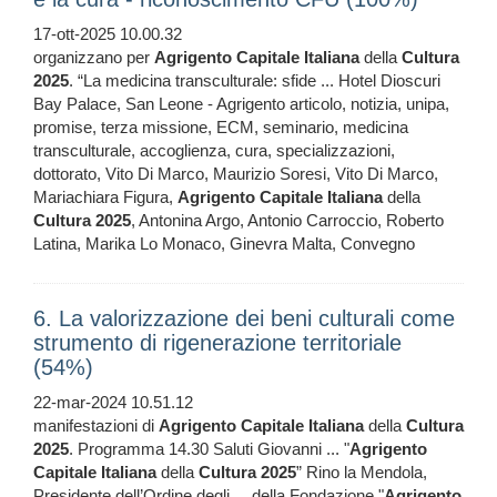
17-ott-2025 10.00.32
organizzano per
Agrigento
Capitale
Italiana
della
Cultura
2025
. “La medicina transculturale: sfide ... Hotel Dioscuri
Bay Palace, San Leone - Agrigento articolo, notizia, unipa,
promise, terza missione, ECM, seminario, medicina
transculturale, accoglienza, cura, specializzazioni,
dottorato, Vito Di Marco, Maurizio Soresi, Vito Di Marco,
Mariachiara Figura,
Agrigento
Capitale
Italiana
della
Cultura
2025
, Antonina Argo, Antonio Carroccio, Roberto
Latina, Marika Lo Monaco, Ginevra Malta, Convegno
6. La valorizzazione dei beni culturali come
strumento di rigenerazione territoriale
(54%)
22-mar-2024 10.51.12
manifestazioni di
Agrigento
Capitale
Italiana
della
Cultura
2025
. Programma 14.30 Saluti Giovanni ... "
Agrigento
Capitale
Italiana
della
Cultura
2025
” Rino la Mendola,
Presidente dell’Ordine degli ... della Fondazione "
Agrigento