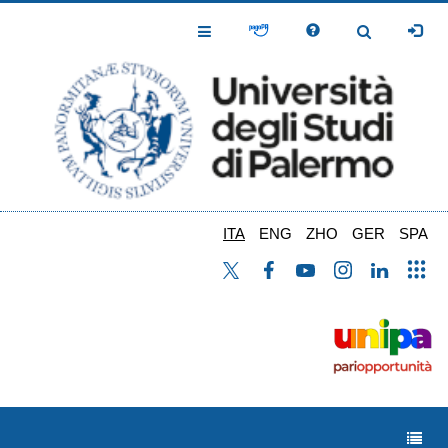
Salta
al
Toggle
Toggle
contenuto
Navigation
Navigation
principale
ITA
ENG
ZHO
GER
SPA