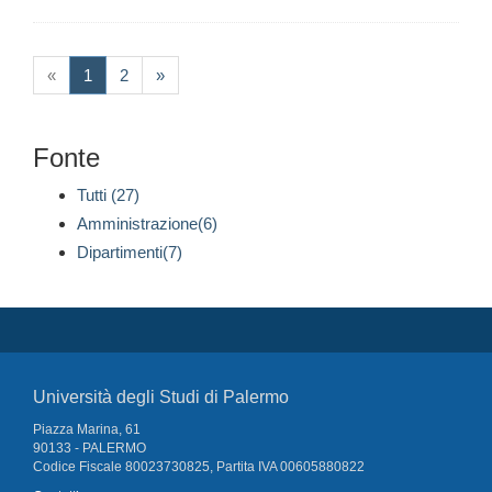
(current)
«
1
2
»
Fonte
Tutti (27)
Amministrazione(6)
Dipartimenti(7)
Università degli Studi di Palermo
Piazza Marina, 61
90133 - PALERMO
Codice Fiscale 80023730825, Partita IVA 00605880822