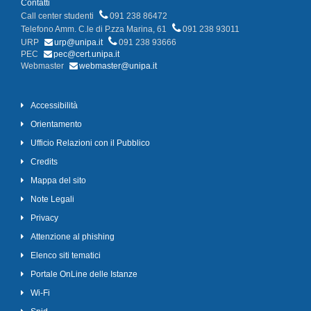
Contatti
Call center studenti
091 238 86472
Telefono Amm. C.le di P.zza Marina, 61
091 238 93011
URP
urp@unipa.it
091 238 93666
PEC
pec@cert.unipa.it
Webmaster
webmaster@unipa.it
Accessibilità
Orientamento
Ufficio Relazioni con il Pubblico
Credits
Mappa del sito
Note Legali
Privacy
Attenzione al phishing
Elenco siti tematici
Portale OnLine delle Istanze
Wi-Fi