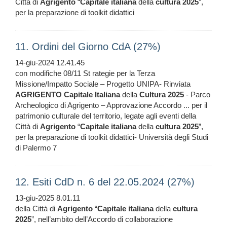
Città di
Agrigento
“
Capitale
italiana
della
cultura
2025
”,
per la preparazione di toolkit didattici
11. Ordini del Giorno CdA (27%)
14-giu-2024 12.41.45
con modifiche 08/11 St rategie per la Terza
Missione/Impatto Sociale – Progetto UNIPA- Rinviata
AGRIGENTO
Capitale
Italiana
della
Cultura
2025
- Parco
Archeologico di Agrigento – Approvazione Accordo ... per il
patrimonio culturale del territorio, legate agli eventi della
Città di
Agrigento
“
Capitale
italiana
della
cultura
2025
”,
per la preparazione di toolkit didattici- Università degli Studi
di Palermo 7
12. Esiti CdD n. 6 del 22.05.2024 (27%)
13-giu-2025 8.01.11
della Città di
Agrigento
“
Capitale
italiana
della
cultura
2025
”, nell’ambito dell’Accordo di collaborazione