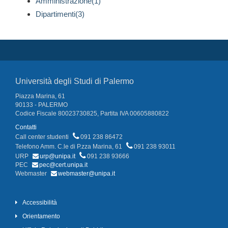
Amministrazione(1)
Dipartimenti(3)
Università degli Studi di Palermo
Piazza Marina, 61
90133 - PALERMO
Codice Fiscale 80023730825, Partita IVA 00605880822
Contatti
Call center studenti
091 238 86472
Telefono Amm. C.le di P.zza Marina, 61
091 238 93011
URP
urp@unipa.it
091 238 93666
PEC
pec@cert.unipa.it
Webmaster
webmaster@unipa.it
Accessibilità
Orientamento