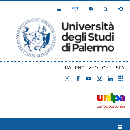
Salta
al
Toggle
Toggle
contenuto
Navigation
Navigation
principale
ITA
ENG
ZHO
GER
SPA