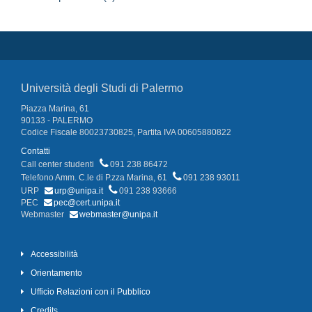
Università degli Studi di Palermo
Piazza Marina, 61
90133 - PALERMO
Codice Fiscale 80023730825, Partita IVA 00605880822
Contatti
Call center studenti
091 238 86472
Telefono Amm. C.le di P.zza Marina, 61
091 238 93011
URP
urp@unipa.it
091 238 93666
PEC
pec@cert.unipa.it
Webmaster
webmaster@unipa.it
Accessibilità
Orientamento
Ufficio Relazioni con il Pubblico
Credits