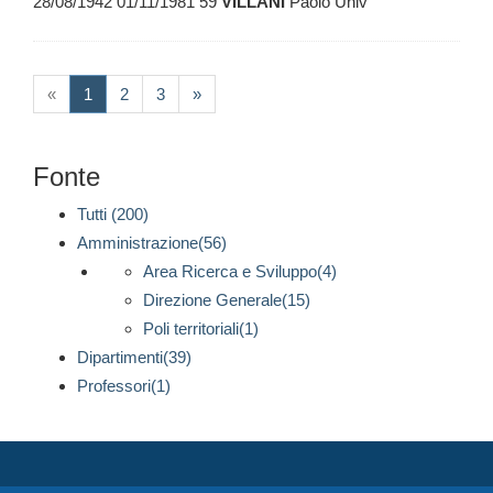
28/08/1942 01/11/1981 59
VILLANI
Paolo Univ
(current)
«
1
2
3
»
Fonte
Tutti (200)
Amministrazione(56)
Area Ricerca e Sviluppo(4)
Direzione Generale(15)
Poli territoriali(1)
Dipartimenti(39)
Professori(1)