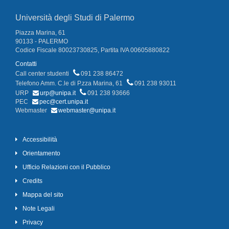
Università degli Studi di Palermo
Piazza Marina, 61
90133 - PALERMO
Codice Fiscale 80023730825, Partita IVA 00605880822
Contatti
Call center studenti
091 238 86472
Telefono Amm. C.le di P.zza Marina, 61
091 238 93011
URP
urp@unipa.it
091 238 93666
PEC
pec@cert.unipa.it
Webmaster
webmaster@unipa.it
Accessibilità
Orientamento
Ufficio Relazioni con il Pubblico
Credits
Mappa del sito
Note Legali
Privacy