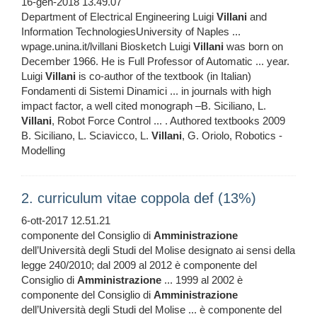
16-gen-2018 13.49.07
Department of Electrical Engineering Luigi
Villani
and
Information TechnologiesUniversity of Naples ...
wpage.unina.it/lvillani Biosketch Luigi
Villani
was born on
December 1966. He is Full Professor of Automatic ... year.
Luigi
Villani
is co-author of the textbook (in Italian)
Fondamenti di Sistemi Dinamici ... in journals with high
impact factor, a well cited monograph –B. Siciliano, L.
Villani
, Robot Force Control ... . Authored textbooks 2009
B. Siciliano, L. Sciavicco, L.
Villani
, G. Oriolo, Robotics -
Modelling
2. curriculum vitae coppola def (13%)
6-ott-2017 12.51.21
componente del Consiglio di
Amministrazione
dell’Università degli Studi del Molise designato ai sensi della
legge 240/2010; dal 2009 al 2012 è componente del
Consiglio di
Amministrazione
... 1999 al 2002 è
componente del Consiglio di
Amministrazione
dell’Università degli Studi del Molise ... è componente del