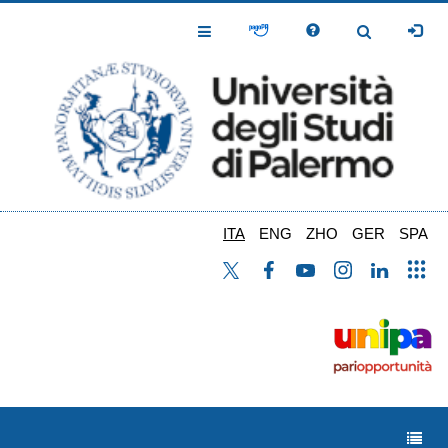
Salta
al
Toggle
Toggle
contenuto
Navigation
Navigation
principale
ITA
ENG
ZHO
GER
SPA