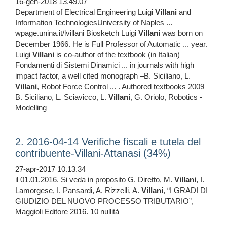
16-gen-2018 13.49.07
Department of Electrical Engineering Luigi
Villani
and
Information TechnologiesUniversity of Naples ...
wpage.unina.it/lvillani Biosketch Luigi
Villani
was born on
December 1966. He is Full Professor of Automatic ... year.
Luigi
Villani
is co-author of the textbook (in Italian)
Fondamenti di Sistemi Dinamici ... in journals with high
impact factor, a well cited monograph –B. Siciliano, L.
Villani
, Robot Force Control ... . Authored textbooks 2009
B. Siciliano, L. Sciavicco, L.
Villani
, G. Oriolo, Robotics -
Modelling
2. 2016-04-14 Verifiche fiscali e tutela del
contribuente-Villani-Attanasi (34%)
27-apr-2017 10.13.34
il 01.01.2016. Si veda in proposito G. Diretto, M.
Villani
, I.
Lamorgese, I. Pansardi, A. Rizzelli, A.
Villani
, “I GRADI DI
GIUDIZIO DEL NUOVO PROCESSO TRIBUTARIO”,
Maggioli Editore 2016. 10 nullità