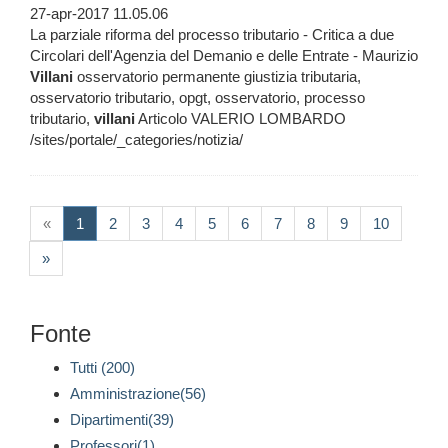
27-apr-2017 11.05.06
La parziale riforma del processo tributario - Critica a due
Circolari dell'Agenzia del Demanio e delle Entrate - Maurizio
Villani
osservatorio permanente giustizia tributaria,
osservatorio tributario, opgt, osservatorio, processo
tributario,
villani
Articolo VALERIO LOMBARDO
/sites/portale/_categories/notizia/
(current)
«
1
2
3
4
5
6
7
8
9
10
»
Fonte
Tutti (200)
Amministrazione(56)
Dipartimenti(39)
Professori(1)