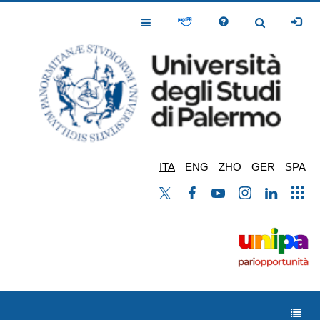
Salta
al
Toggle
Toggle
contenuto
Navigation
Navigation
principale
ITA
ENG
ZHO
GER
SPA