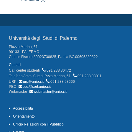
Università degli Studi di Palermo
Piazza Marina, 61
90133 - PALERMO
Codice Fiscale 80023730825, Partita IVA 00605880822
Contatti
Call center studenti
091 238 86472
Telefono Amm. C.le di P.zza Marina, 61
091 238 93011
URP
urp@unipa.it
091 238 93666
PEC
pec@cert.unipa.it
Webmaster
webmaster@unipa.it
Accessibilità
Orientamento
Ufficio Relazioni con il Pubblico