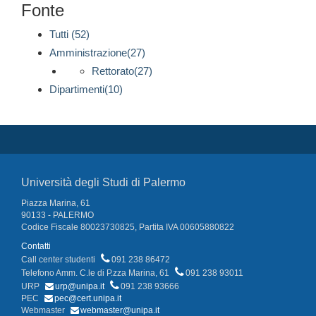
Fonte
Tutti (52)
Amministrazione(27)
Rettorato(27)
Dipartimenti(10)
Università degli Studi di Palermo
Piazza Marina, 61
90133 - PALERMO
Codice Fiscale 80023730825, Partita IVA 00605880822
Contatti
Call center studenti
091 238 86472
Telefono Amm. C.le di P.zza Marina, 61
091 238 93011
URP
urp@unipa.it
091 238 93666
PEC
pec@cert.unipa.it
Webmaster
webmaster@unipa.it