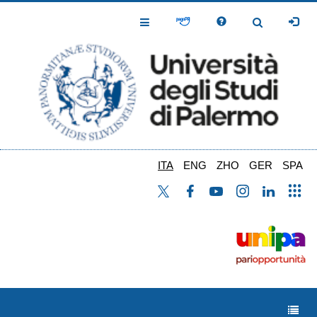
Salta
al
Toggle
Toggle
contenuto
Navigation
Navigation
principale
ITA
ENG
ZHO
GER
SPA