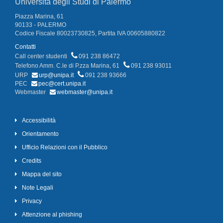
Università degli Studi di Palermo
Piazza Marina, 61
90133 - PALERMO
Codice Fiscale 80023730825, Partita IVA 00605880822
Contatti
Call center studenti
091 238 86472
Telefono Amm. C.le di P.zza Marina, 61
091 238 93011
URP
urp@unipa.it
091 238 93666
PEC
pec@cert.unipa.it
Webmaster
webmaster@unipa.it
Accessibilità
Orientamento
Ufficio Relazioni con il Pubblico
Credits
Mappa del sito
Note Legali
Privacy
Attenzione al phishing