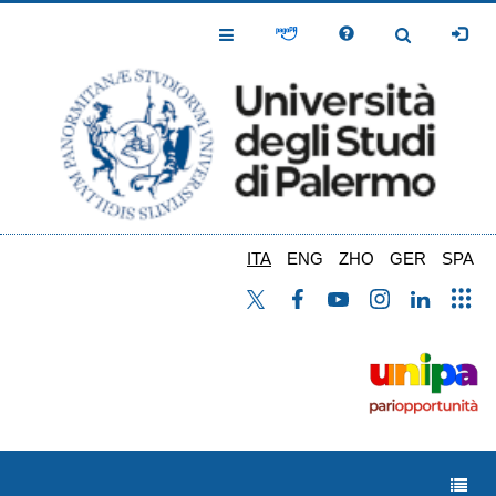
Salta
al
Toggle
Toggle
contenuto
Navigation
Navigation
principale
ITA
ENG
ZHO
GER
SPA