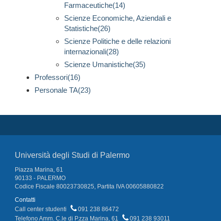
Farmaceutiche(14)
Scienze Economiche, Aziendali e
Statistiche(26)
Scienze Politiche e delle relazioni
internazionali(28)
Scienze Umanistiche(35)
Professori(16)
Personale TA(23)
Università degli Studi di Palermo
Piazza Marina, 61
90133 - PALERMO
Codice Fiscale 80023730825, Partita IVA 00605880822
Contatti
Call center studenti
091 238 86472
Telefono Amm. C.le di P.zza Marina, 61
091 238 93011