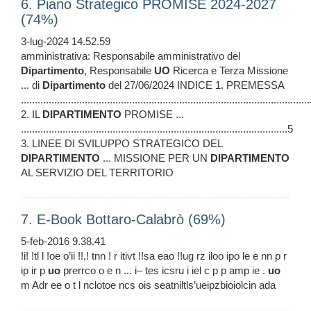
6. Piano Strategico PROMISE 2024-2027
(74%)
3-lug-2024 14.52.59
amministrativa: Responsabile amministrativo del
Dipartimento
, Responsabile
UO
Ricerca e Terza Missione
... di
Dipartimento
del 27/06/2024 INDICE 1. PREMESSA
.......................................................................................................
2. IL
DIPARTIMENTO
PROMISE ...
................................................................................................5
3. LINEE DI SVILUPPO STRATEGICO DEL
DIPARTIMENTO
... MISSIONE PER UN
DIPARTIMENTO
AL SERVIZIO DEL TERRITORIO
7. E-Book Bottaro-Calabrò (69%)
5-feb-2016 9.38.41
!i! !tl l !oe o’ii !!,! tnn ! r itivt !!sa eao !!ug rz iloo ipo le e nn p r
ip ir p
uo
prerrco o e n ... i– tes icsru i iel c p p amp ie .
uo
m Adr ee o t l nclotoe ncs ois seatniltls’ueipzbioiolcin ada