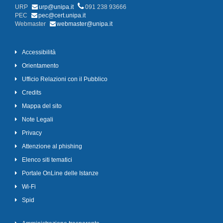
URP
urp@unipa.it
091 238 93666
PEC
pec@cert.unipa.it
Webmaster
webmaster@unipa.it
Accessibilità
Orientamento
Ufficio Relazioni con il Pubblico
Credits
Mappa del sito
Note Legali
Privacy
Attenzione al phishing
Elenco siti tematici
Portale OnLine delle Istanze
Wi-Fi
Spid