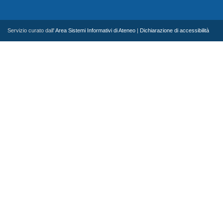
Servizio curato dall'
Area Sistemi Informativi di Ateneo
|
Dichiarazione di accessibilità