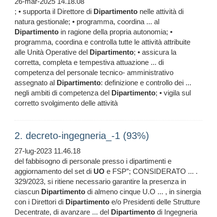
26-mar-2025 14.18.08
; • supporta il Direttore di
Dipartimento
nelle attività di
natura gestionale; • programma, coordina ... al
Dipartimento
in ragione della propria autonomia; •
programma, coordina e controlla tutte le attività attribuite
alle Unità Operative del
Dipartimento
; • assicura la
corretta, completa e tempestiva attuazione ... di
competenza del personale tecnico- amministrativo
assegnato al
Dipartimento
: definizione e controllo dei ...
negli ambiti di competenza del
Dipartimento
; • vigila sul
corretto svolgimento delle attività
2. decreto-ingegneria_-1 (93%)
27-lug-2023 11.46.18
del fabbisogno di personale presso i dipartimenti e
aggiornamento del set di
UO
e FSP”; CONSIDERATO ... .
329/2023, si ritiene necessario garantire la presenza in
ciascun
Dipartimento
di almeno cinque U.O ... , in sinergia
con i Direttori di
Dipartimento
e/o Presidenti delle Strutture
Decentrate, di avanzare ... del
Dipartimento
di Ingegneria