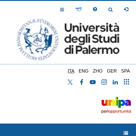
Salta
al
Toggle
Toggle
contenuto
Navigation
Navigation
principale
ITA
ENG
ZHO
GER
SPA