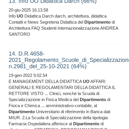
13. Info UO Didattica Darch (66%)
20-giu-2025 16.13.58
Info
UO
Didattica Darch darch, architettura, didattica
Contatti e News Segreteria Didattica del
Dipartimento
di
Architettura FAQ Studenti Internazionalizzazione ANDREA
SANTORO
14. D.R.4658-
2021_Regolamento_Scuole_di_Specializzazion
n.2981_del_25-10-2021 (64%)
19-gen-2022 9.02.54
E MANAGEMENT DELLA DIDATTICA
UO
AFFARI
GENERALI E REGOLAMENTARI DELLA DIDATTICA IL
RETTORE VISTO ... Clinici, nonché la Scuola di
Specializzazione in Fisica Medica del
Dipartimento
di
Fisica e Chimica ... amministrativo-contabile, al
Dipartimento
Universitario di riferimento in Banca dati
MIUR. 2.La Scuola di Specializzazione della tipologia
Farmacia Ospedaliera afferisce al
Dipartimento
di