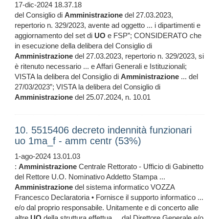
17-dic-2024 18.37.18
del Consiglio di
Amministrazione
del 27.03.2023,
repertorio n. 329/2023, avente ad oggetto ... i dipartimenti e
aggiornamento del set di
UO
e FSP”; CONSIDERATO che
in esecuzione della delibera del Consiglio di
Amministrazione
del 27.03.2023, repertorio n. 329/2023, si
è ritenuto necessario ... e Affari Generali e Istituzionali;
VISTA la delibera del Consiglio di
Amministrazione
... del
27/03/2023”; VISTA la delibera del Consiglio di
Amministrazione
del 25.07.2024, n. 10.01
10. 5515406 decreto indennità funzionari
uo 1ma_f - amm centr (53%)
1-ago-2024 13.01.03
:
Amministrazione
Centrale Rettorato - Ufficio di Gabinetto
del Rettore U.O. Nominativo Addetto Stampa ...
Amministrazione
del sistema informatico VOZZA
Francesco Declaratoria • Fornisce il supporto informatico ...
e/o dal proprio responsabile. Unitamente e di concerto alle
altre
UO
della struttura effettua ... dal Direttore Generale e/o