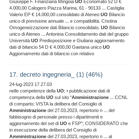
Giuseppe F. Finanziaria Mingoia
UO
Economato 52 D €
4.000,00 Calogero Piazza Marina, 61 - 90133 ... Castiglia
Valerio EP € 14.000,00 consolidato di Ateneo
UO
Bilancio
unico di previsione annuale ... e compatibilità. Cristina
Omogeneizzazione dati Bilancio consolidato.
UO
Bilancio
unico di Ateneo ... Antonina Consolidamento dati del gruppo
Università
UO
Predisposizione e Giuliana aggiornamento
dati di bilancio 54 D € 4.000,00 Gaetana unico
UO
Aggiornamento dati di bilancio con relativo
17. decreto ingegneria_ (1) (46%)
24-lug-2023 17.27.03
nelle competenze della
UO
; • pubblicazione dati di
competenza della
UO
sul sito “
Amministrazione
... CCNL
di comparto; VISTA la delibera del Consiglio di
Amministrazione
del 27.03.2023, repertorio n ... del
fabbisogno di personale presso i dipartimenti e
aggiornamento del set di
UO
e FSP”; CONSIDERATO che
in esecuzione della delibera del Consiglio di
Amministrazione
del 27.03.2023, repertorio n ... al