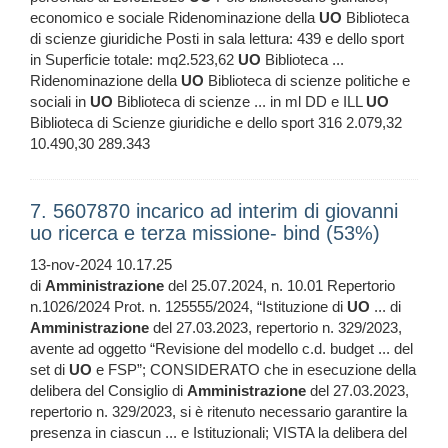
economico e sociale Ridenominazione della
UO
Biblioteca
di scienze giuridiche Posti in sala lettura: 439 e dello sport
in Superficie totale: mq2.523,62
UO
Biblioteca ...
Ridenominazione della
UO
Biblioteca di scienze politiche e
sociali in
UO
Biblioteca di scienze ... in ml DD e ILL
UO
Biblioteca di Scienze giuridiche e dello sport 316 2.079,32
10.490,30 289.343
7. 5607870 incarico ad interim di giovanni
uo ricerca e terza missione- bind (53%)
13-nov-2024 10.17.25
di
Amministrazione
del 25.07.2024, n. 10.01 Repertorio
n.1026/2024 Prot. n. 125555/2024, “Istituzione di
UO
... di
Amministrazione
del 27.03.2023, repertorio n. 329/2023,
avente ad oggetto “Revisione del modello c.d. budget ... del
set di
UO
e FSP”; CONSIDERATO che in esecuzione della
delibera del Consiglio di
Amministrazione
del 27.03.2023,
repertorio n. 329/2023, si è ritenuto necessario garantire la
presenza in ciascun ... e Istituzionali; VISTA la delibera del