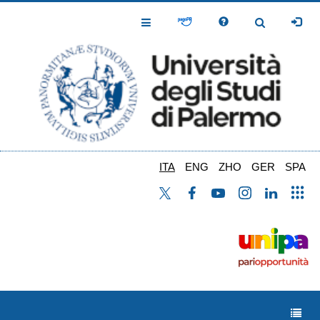
Salta
al
Toggle
Toggle
contenuto
Navigation
Navigation
principale
ITA
ENG
ZHO
GER
SPA