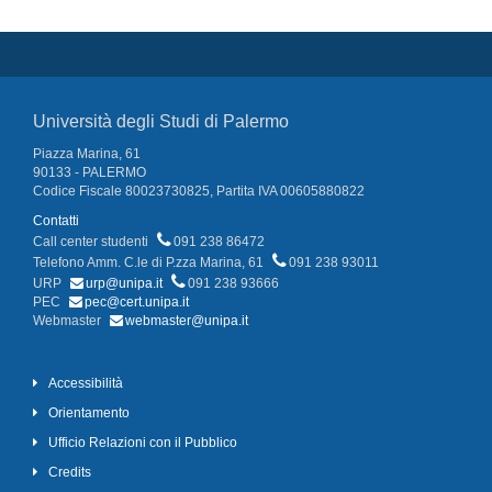
Università degli Studi di Palermo
Piazza Marina, 61
90133 - PALERMO
Codice Fiscale 80023730825, Partita IVA 00605880822
Contatti
Call center studenti
091 238 86472
Telefono Amm. C.le di P.zza Marina, 61
091 238 93011
URP
urp@unipa.it
091 238 93666
PEC
pec@cert.unipa.it
Webmaster
webmaster@unipa.it
Accessibilità
Orientamento
Ufficio Relazioni con il Pubblico
Credits