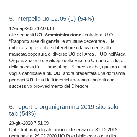
5. interpello uo 12.05 (1) (54%)
12-mag-2025 12.08.14
alle seguenti
UO
:
Amministrazione
centrale ➢ U.O.
“Rapporto aree dirigenziali e strutture decentrate ... le
criticità rappresentate dal Rettore relativamente alla
mancata copertura di diverse
UO
dell’Area ...
UO
nell’Area
Organizzazione e Sviluppo delle Risorse Umane alla luce
delle necessità ... , max. 4 pp). Si precisa che, qualora ci si
voglia candidare a più
UO
, andrà presentata una domanda
per ogni
UO
. I suddetti incarichi saranno conferiti con
successivo provvedimento del Direttore
6. report e organigramma 2019 sito solo
tab (54%)
23-giu-2020 7.51.09
Dati strutturali, di patrimonio e di servizio al 31.12.2019
personale al 29.02.2020
UO
Polo bibliotecario giuridico,