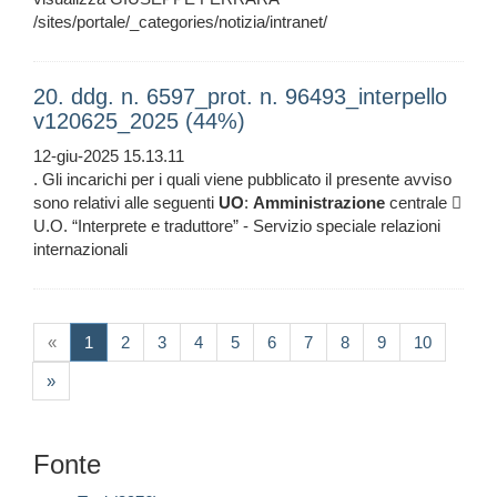
/sites/portale/_categories/notizia/intranet/
20. ddg. n. 6597_prot. n. 96493_interpello
v120625_2025 (44%)
12-giu-2025 15.13.11
. Gli incarichi per i quali viene pubblicato il presente avviso
sono relativi alle seguenti
UO
:
Amministrazione
centrale 
U.O. “Interprete e traduttore” - Servizio speciale relazioni
internazionali
(current)
«
1
2
3
4
5
6
7
8
9
10
»
Fonte