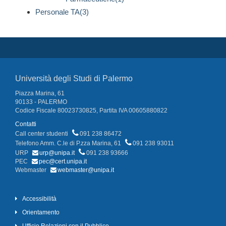
Personale TA(3)
Università degli Studi di Palermo
Piazza Marina, 61
90133 - PALERMO
Codice Fiscale 80023730825, Partita IVA 00605880822
Contatti
Call center studenti
091 238 86472
Telefono Amm. C.le di P.zza Marina, 61
091 238 93011
URP
urp@unipa.it
091 238 93666
PEC
pec@cert.unipa.it
Webmaster
webmaster@unipa.it
Accessibilità
Orientamento