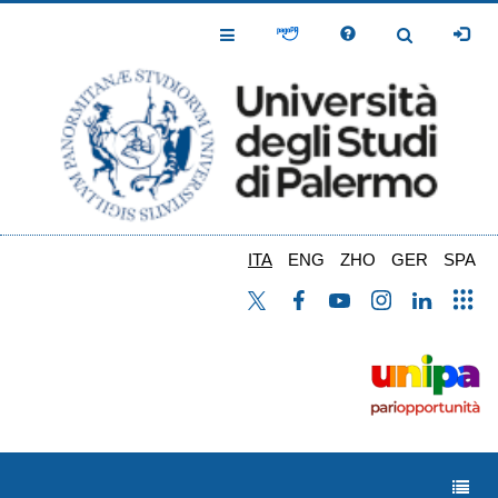
Salta
al
Toggle
Toggle
contenuto
Navigation
Navigation
principale
ITA
ENG
ZHO
GER
SPA