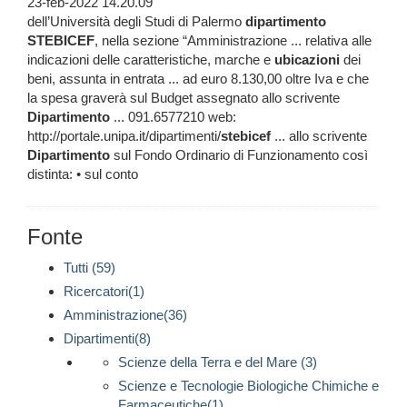
23-feb-2022 14.20.09
dell’Università degli Studi di Palermo
dipartimento
STEBICEF
, nella sezione “Amministrazione ... relativa alle
indicazioni delle caratteristiche, marche e
ubicazioni
dei
beni, assunta in entrata ... ad euro 8.130,00 oltre Iva e che
la spesa graverà sul Budget assegnato allo scrivente
Dipartimento
... 091.6577210 web:
http://portale.unipa.it/dipartimenti/
stebicef
... allo scrivente
Dipartimento
sul Fondo Ordinario di Funzionamento così
distinta: • sul conto
Fonte
Tutti (59)
Ricercatori(1)
Amministrazione(36)
Dipartimenti(8)
Scienze della Terra e del Mare (3)
Scienze e Tecnologie Biologiche Chimiche e
Farmaceutiche(1)