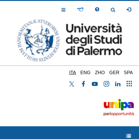
Salta
al
Toggle
Toggle
contenuto
Navigation
Navigation
principale
ITA
ENG
ZHO
GER
SPA