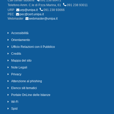
Call center studenti
091 238 86472
Telefono Amm. C.le di P.zza Marina, 61
091 238 93011
URP
urp@unipa.it
091 238 93666
PEC
pec@cert.unipa.it
Webmaster
webmaster@unipa.it
Accessibilità
Orientamento
Ufficio Relazioni con il Pubblico
Credits
Mappa del sito
Note Legali
Privacy
Attenzione al phishing
Elenco siti tematici
Portale OnLine delle Istanze
Wi-Fi
Spid