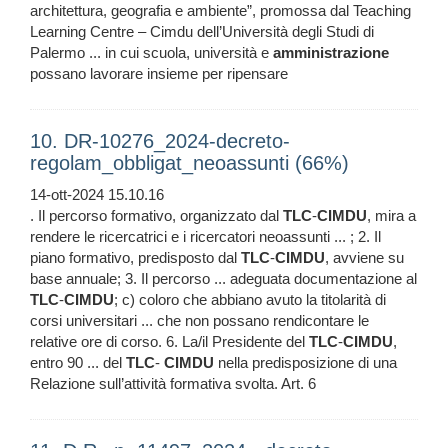
architettura, geografia e ambiente”, promossa dal Teaching
Learning Centre – Cimdu dell’Università degli Studi di
Palermo ... in cui scuola, università e
amministrazione
possano lavorare insieme per ripensare
10. DR-10276_2024-decreto-
regolam_obbligat_neoassunti (66%)
14-ott-2024 15.10.16
. Il percorso formativo, organizzato dal
TLC
-
CIMDU
, mira a
rendere le ricercatrici e i ricercatori neoassunti ... ; 2. Il
piano formativo, predisposto dal
TLC
-
CIMDU
, avviene su
base annuale; 3. Il percorso ... adeguata documentazione al
TLC
-
CIMDU
; c) coloro che abbiano avuto la titolarità di
corsi universitari ... che non possano rendicontare le
relative ore di corso. 6. La/il Presidente del
TLC
-
CIMDU
,
entro 90 ... del
TLC
-
CIMDU
nella predisposizione di una
Relazione sull’attività formativa svolta. Art. 6