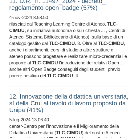
11. D.R._n. 11497_2024 - decreto_
regolamento open_badge (57%)
4-nov-2024 8.58.50
rilasciati dal Teaching Learning Centre di Ateneo,
TLC
-
CIMDU
, su iniziativa autonoma o su richiesta ... , Centri di
Ateneo, Sistema Bibliotecario di Ateneo), sulla base di un
catalogo gestito dal
TLC
-
CIMDU
. 3. Oltre al
TLC
-
CIMDU
,
anche i dipartimenti, corsi di studio o altre strutture di
ateneo possono progettare e realizzare micro-credenziali e
proporre al
TLC
-
CIMDU
l'introduzione dei relativi Open ...
anche altri Open Badge conseguiti dagli studenti, previo
parere positivo del
TLC
-
CIMDU
. 4
12. Innovazione della didattica universitaria,
sì della Crui al tavolo di lavoro proposto da
Unipa (41%)
5-lug-2024 13.06.40
center-Centro per l’Innovazione e il Miglioramento della
Didattica Universitaria (
TLC
-
CIMDU
) del nostro Ateneo.