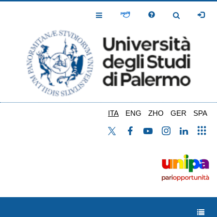
Salta
al
Toggle
Toggle
contenuto
Navigation
Navigation
principale
ITA
ENG
ZHO
GER
SPA