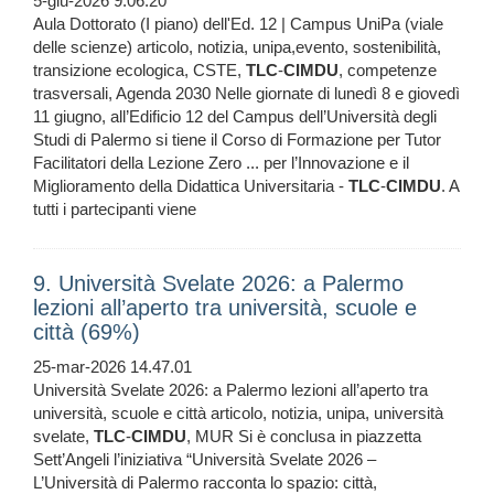
5-giu-2026 9.06.20
Aula Dottorato (I piano) dell'Ed. 12 | Campus UniPa (viale
delle scienze) articolo, notizia, unipa,evento, sostenibilità,
transizione ecologica, CSTE,
TLC
-
CIMDU
, competenze
trasversali, Agenda 2030 Nelle giornate di lunedì 8 e giovedì
11 giugno, all’Edificio 12 del Campus dell’Università degli
Studi di Palermo si tiene il Corso di Formazione per Tutor
Facilitatori della Lezione Zero ... per l’Innovazione e il
Miglioramento della Didattica Universitaria -
TLC
-
CIMDU
. A
tutti i partecipanti viene
9. Università Svelate 2026: a Palermo
lezioni all’aperto tra università, scuole e
città (69%)
25-mar-2026 14.47.01
Università Svelate 2026: a Palermo lezioni all’aperto tra
università, scuole e città articolo, notizia, unipa, università
svelate,
TLC
-
CIMDU
, MUR Si è conclusa in piazzetta
Sett’Angeli l’iniziativa “Università Svelate 2026 –
L’Università di Palermo racconta lo spazio: città,