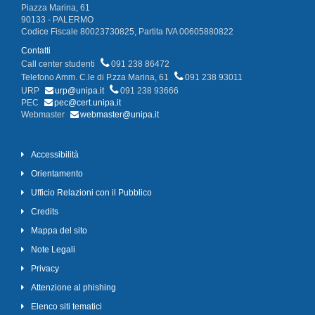
Piazza Marina, 61
90133 - PALERMO
Codice Fiscale 80023730825, Partita IVA 00605880822
Contatti
Call center studenti
091 238 86472
Telefono Amm. C.le di P.zza Marina, 61
091 238 93011
URP
urp@unipa.it
091 238 93666
PEC
pec@cert.unipa.it
Webmaster
webmaster@unipa.it
Accessibilità
Orientamento
Ufficio Relazioni con il Pubblico
Credits
Mappa del sito
Note Legali
Privacy
Attenzione al phishing
Elenco siti tematici