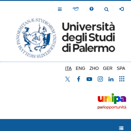
Salta
al
Toggle
Toggle
contenuto
Navigation
Navigation
principale
ITA
ENG
ZHO
GER
SPA