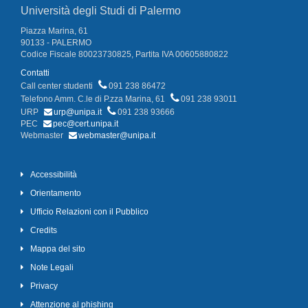
Università degli Studi di Palermo
Piazza Marina, 61
90133 - PALERMO
Codice Fiscale 80023730825, Partita IVA 00605880822
Contatti
Call center studenti
091 238 86472
Telefono Amm. C.le di P.zza Marina, 61
091 238 93011
URP
urp@unipa.it
091 238 93666
PEC
pec@cert.unipa.it
Webmaster
webmaster@unipa.it
Accessibilità
Orientamento
Ufficio Relazioni con il Pubblico
Credits
Mappa del sito
Note Legali
Privacy
Attenzione al phishing