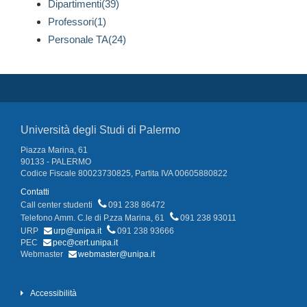
Dipartimenti(39)
Professori(1)
Personale TA(24)
Università degli Studi di Palermo
Piazza Marina, 61
90133 - PALERMO
Codice Fiscale 80023730825, Partita IVA 00605880822
Contatti
Call center studenti
091 238 86472
Telefono Amm. C.le di P.zza Marina, 61
091 238 93011
URP
urp@unipa.it
091 238 93666
PEC
pec@cert.unipa.it
Webmaster
webmaster@unipa.it
Accessibilità