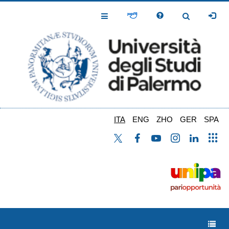
Salta
al
Toggle
Toggle
contenuto
Navigation
Navigation
principale
ITA
ENG
ZHO
GER
SPA