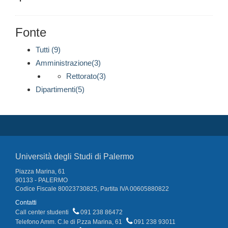
Fonte
Tutti (9)
Amministrazione(3)
Rettorato(3)
Dipartimenti(5)
Università degli Studi di Palermo
Piazza Marina, 61
90133 - PALERMO
Codice Fiscale 80023730825, Partita IVA 00605880822
Contatti
Call center studenti
091 238 86472
Telefono Amm. C.le di P.zza Marina, 61
091 238 93011