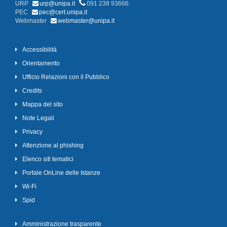
URP
urp@unipa.it
091 238 93666
PEC
pec@cert.unipa.it
Webmaster
webmaster@unipa.it
Accessibilità
Orientamento
Ufficio Relazioni con il Pubblico
Credits
Mappa del sito
Note Legali
Privacy
Attenzione al phishing
Elenco siti tematici
Portale OnLine delle Istanze
Wi-Fi
Spid
Amministrazione trasparente