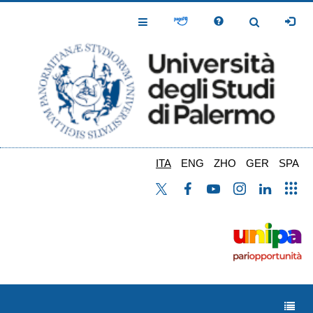
Salta
al
Toggle
Toggle
contenuto
Navigation
Navigation
principale
ITA
ENG
ZHO
GER
SPA