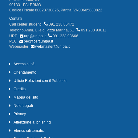
90133 - PALERMO
Codice Fiscale 80023730825, Partita IVA 00605880822
Contatti
Call center studenti
091 238 86472
Telefono Amm. C.le di P.zza Marina, 61
091 238 93011
URP
urp@unipa.it
091 238 93666
PEC
pec@cert.unipa.it
Webmaster
webmaster@unipa.it
Accessibilità
Orientamento
Ufficio Relazioni con il Pubblico
Credits
Mappa del sito
Note Legali
Privacy
Attenzione al phishing
Elenco siti tematici