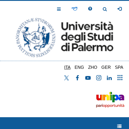
Salta
al
Toggle
Toggle
contenuto
Navigation
Navigation
principale
ITA
ENG
ZHO
GER
SPA