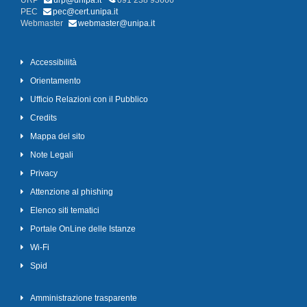
URP
urp@unipa.it
091 238 93666
PEC
pec@cert.unipa.it
Webmaster
webmaster@unipa.it
Accessibilità
Orientamento
Ufficio Relazioni con il Pubblico
Credits
Mappa del sito
Note Legali
Privacy
Attenzione al phishing
Elenco siti tematici
Portale OnLine delle Istanze
Wi-Fi
Spid
Amministrazione trasparente