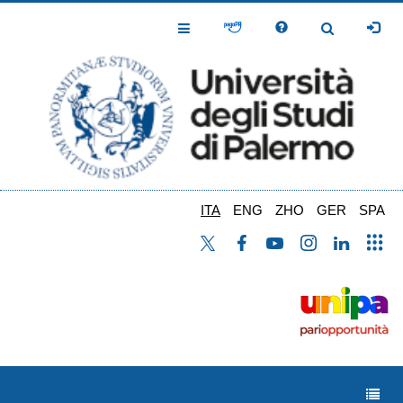
Salta
al
Toggle
Toggle
contenuto
Navigation
Navigation
principale
ITA
ENG
ZHO
GER
SPA