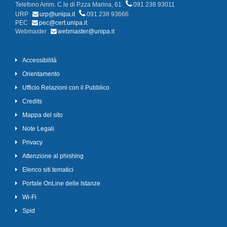
Telefono Amm. C.le di P.zza Marina, 61
091 238 93011
URP
urp@unipa.it
091 238 93666
PEC
pec@cert.unipa.it
Webmaster
webmaster@unipa.it
Accessibilità
Orientamento
Ufficio Relazioni con il Pubblico
Credits
Mappa del sito
Note Legali
Privacy
Attenzione al phishing
Elenco siti tematici
Portale OnLine delle Istanze
Wi-Fi
Spid