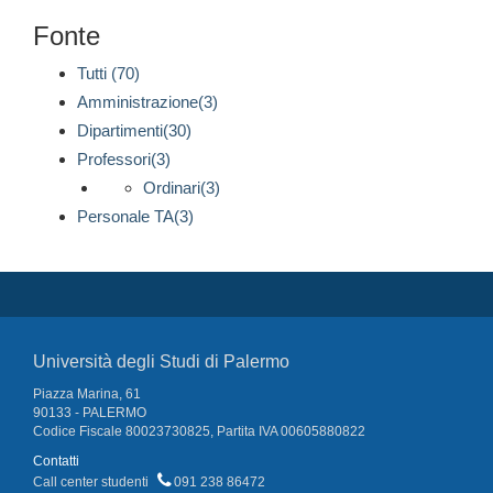
Fonte
Tutti (70)
Amministrazione(3)
Dipartimenti(30)
Professori(3)
Ordinari(3)
Personale TA(3)
Università degli Studi di Palermo
Piazza Marina, 61
90133 - PALERMO
Codice Fiscale 80023730825, Partita IVA 00605880822
Contatti
Call center studenti
091 238 86472