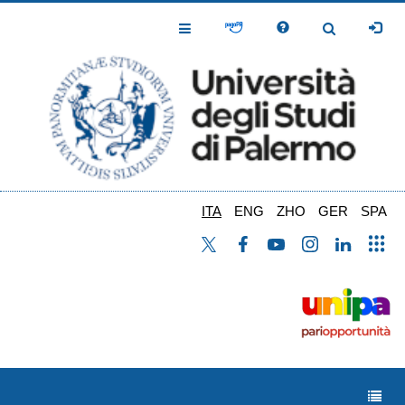
Salta
al
Toggle
Toggle
contenuto
Navigation
Navigation
principale
ITA
ENG
ZHO
GER
SPA