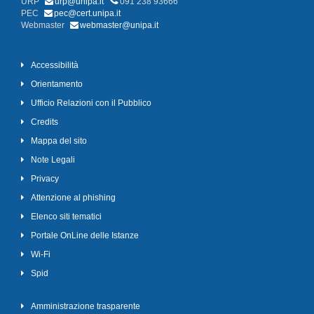
URP
urp@unipa.it
091 238 93666
PEC
pec@cert.unipa.it
Webmaster
webmaster@unipa.it
Accessibilità
Orientamento
Ufficio Relazioni con il Pubblico
Credits
Mappa del sito
Note Legali
Privacy
Attenzione al phishing
Elenco siti tematici
Portale OnLine delle Istanze
Wi-Fi
Spid
Amministrazione trasparente