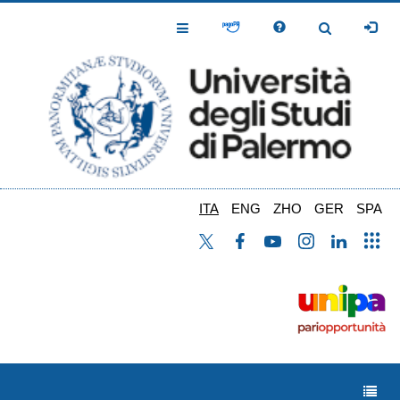
Salta
al
Toggle
Toggle
contenuto
Navigation
Navigation
principale
ITA
ENG
ZHO
GER
SPA