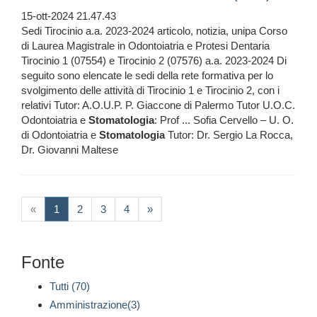
15-ott-2024 21.47.43
Sedi Tirocinio a.a. 2023-2024 articolo, notizia, unipa Corso
di Laurea Magistrale in Odontoiatria e Protesi Dentaria
Tirocinio 1 (07554) e Tirocinio 2 (07576) a.a. 2023-2024 Di
seguito sono elencate le sedi della rete formativa per lo
svolgimento delle attività di Tirocinio 1 e Tirocinio 2, con i
relativi Tutor: A.O.U.P. P. Giaccone di Palermo Tutor U.O.C.
Odontoiatria e
Stomatologia
: Prof ... Sofia Cervello – U. O.
di Odontoiatria e
Stomatologia
Tutor: Dr. Sergio La Rocca,
Dr. Giovanni Maltese
(current)
«
1
2
3
4
»
Fonte
Tutti (70)
Amministrazione(3)