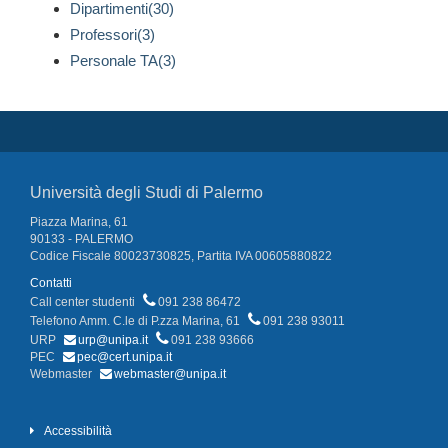
Dipartimenti(30)
Professori(3)
Personale TA(3)
Università degli Studi di Palermo
Piazza Marina, 61
90133 - PALERMO
Codice Fiscale 80023730825, Partita IVA 00605880822
Contatti
Call center studenti
091 238 86472
Telefono Amm. C.le di P.zza Marina, 61
091 238 93011
URP
urp@unipa.it
091 238 93666
PEC
pec@cert.unipa.it
Webmaster
webmaster@unipa.it
Accessibilità