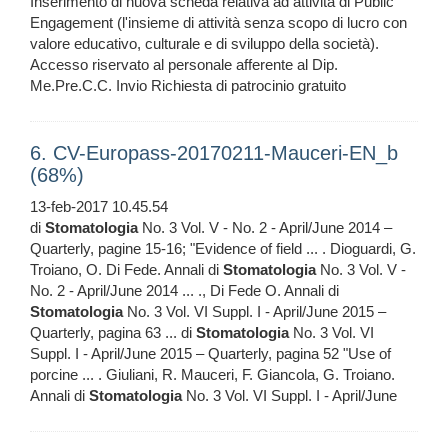
Inserimento di nuova scheda relativa ad attività di Public
Engagement (l'insieme di attività senza scopo di lucro con
valore educativo, culturale e di sviluppo della società).
Accesso riservato al personale afferente al Dip.
Me.Pre.C.C. Invio Richiesta di patrocinio gratuito
6. CV-Europass-20170211-Mauceri-EN_b
(68%)
13-feb-2017 10.45.54
di
Stomatologia
No. 3 Vol. V - No. 2 - April/June 2014 –
Quarterly, pagine 15-16; "Evidence of field ... . Dioguardi, G.
Troiano, O. Di Fede. Annali di
Stomatologia
No. 3 Vol. V -
No. 2 - April/June 2014 ... ., Di Fede O. Annali di
Stomatologia
No. 3 Vol. VI Suppl. I - April/June 2015 –
Quarterly, pagina 63 ... di
Stomatologia
No. 3 Vol. VI
Suppl. I - April/June 2015 – Quarterly, pagina 52 "Use of
porcine ... . Giuliani, R. Mauceri, F. Giancola, G. Troiano.
Annali di
Stomatologia
No. 3 Vol. VI Suppl. I - April/June