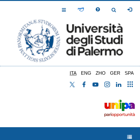
Salta
al
Toggle
Toggle
contenuto
Navigation
Navigation
principale
ITA
ENG
ZHO
GER
SPA