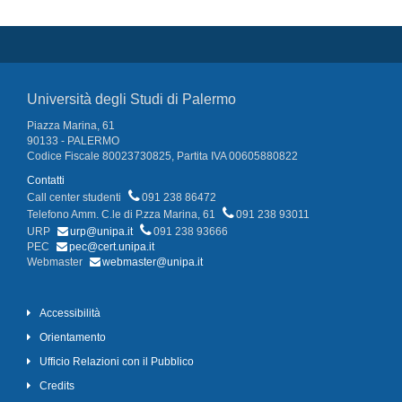
Università degli Studi di Palermo
Piazza Marina, 61
90133 - PALERMO
Codice Fiscale 80023730825, Partita IVA 00605880822
Contatti
Call center studenti
091 238 86472
Telefono Amm. C.le di P.zza Marina, 61
091 238 93011
URP
urp@unipa.it
091 238 93666
PEC
pec@cert.unipa.it
Webmaster
webmaster@unipa.it
Accessibilità
Orientamento
Ufficio Relazioni con il Pubblico
Credits