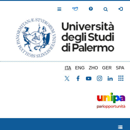
Salta
al
Toggle
Toggle
contenuto
Navigation
Navigation
principale
ITA
ENG
ZHO
GER
SPA