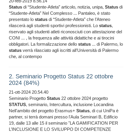
20-feb-2019 8.56.14
Status
di “Studente-Atleta” articolo, notizia, unipa,
Status
di
“Studente-Atleta” Nel Complesso ... Pantaleo, è stato
presentato lo
status
di “Studente-Atleta” che l’Ateneo
rilascerà agli studenti sportivi professionisti. Lo
status
,
riservato agli studenti atleti riconosciuti con attestazione del
CONI ... , la frequenza alle attività didattiche e ai tirocini
obbligatori. La formalizzazione dello
status
... di Palermo, lo
status
verrà rilasciato agli iscritti all’Università di Palermo
che, al contempo
2. Seminario Progetto Status 22 ottobre
2024 (84%)
21-ott-2024 20.54.40
Seminario Progetto
Status
22 ottobre 2024 progetto
STATUS
, seminario, Intercultura, inclusione Locandina
Nell'ambito del progetto Erasmus+
Status
, di cui UniPa è
partner, si terrà domani presso l'Aula Seminari B, Edificio
19, dalle 13 alle 15 il seminario "LA GAMIFICATION PER
L’INCLUSIONE E LO SVILUPPO DI COMPETENZE