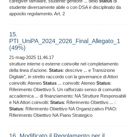
caregiver familiare, studente genitore ... dello
status
di
studente diversamente abile o con DSA è disciplinato da
apposito regolamento. Art. 2
15.
PTI_UniPA_2024_2026_Final_Allegato_1
(49%)
21-mag-2025 11.46.17
strutture interne o esterne coinvolte nel completamento
della linea d'azione.
Status
: descrive ... e Transizione
Digitale”, in stretto raccordo con la governance di Attori
coinvolti: Ateneo
Status
... coinvolti: Ateneo
Status
:
Riferimento Obiettivo 5. Un rafforzato senso di comunità
accademica ... di finanziamento: NA Strutture Responsabili
e NA Attori coinvolti:
Status
: Riferimento Obiettivo ... :
Status
: Riferimento Obiettivo NA Organizzativo PIAO:
Riferimento Obiettivo NA Piano Strategico
16. Modificato il Regolamento per il