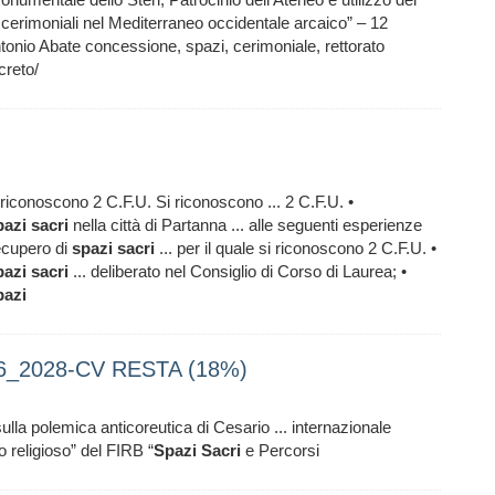
cerimoniali nel Mediterraneo occidentale arcaico” – 12
onio Abate concessione, spazi, cerimoniale, rettorato
reto/
i riconoscono 2 C.F.U. Si riconoscono ... 2 C.F.U. •
pazi
sacri
nella città di Partanna ... alle seguenti esperienze
ecupero di
spazi
sacri
... per il quale si riconoscono 2 C.F.U. •
pazi
sacri
... deliberato nel Consiglio di Corso di Laurea; •
pazi
026_2028-CV RESTA (18%)
ulla polemica anticoreutica di Cesario ... internazionale
 religioso” del FIRB “
Spazi
Sacri
e Percorsi