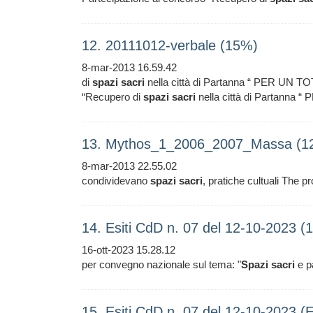
12. 20111012-verbale (15%)
8-mar-2013 16.59.42
di
spazi
sacri
nella città di Partanna “ PER UN T
“Recupero di
spazi
sacri
nella città di Partann
13. Mythos_1_2006_2007_Massa (1
8-mar-2013 22.55.02
condividevano
spazi
sacri
, pratiche cultuali The 
14. Esiti CdD n. 07 del 12-10-2023 (
16-ott-2023 15.28.12
per convegno nazionale sul tema: "
Spazi
sacri
e p
15. Esiti CdD n. 07 del 12-10-2023 (