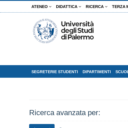
Salta
ATENEO
DIDATTICA
RICERCA
TERZA 
al
contenuto
principale
SEGRETERIE STUDENTI
DIPARTIMENTI
SCUOL
Ricerca avanzata per: