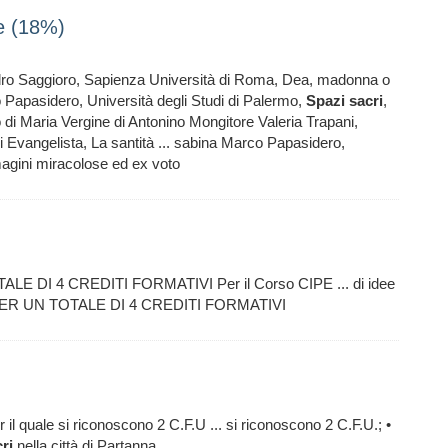
e (18%)
ro Saggioro, Sapienza Università di Roma, Dea, madonna o
co Papasidero, Università degli Studi di Palermo,
Spazi
sacri
,
di Maria Vergine di Antonino Mongitore Valeria Trapani,
 Evangelista, La santità ... sabina Marco Papasidero,
agini miracolose ed ex voto
OTALE DI 4 CREDITI FORMATIVI Per il Corso CIPE ... di idee
a “ PER UN TOTALE DI 4 CREDITI FORMATIVI
r il quale si riconoscono 2 C.F.U ... si riconoscono 2 C.F.U.; •
ri
nella città di Partanna