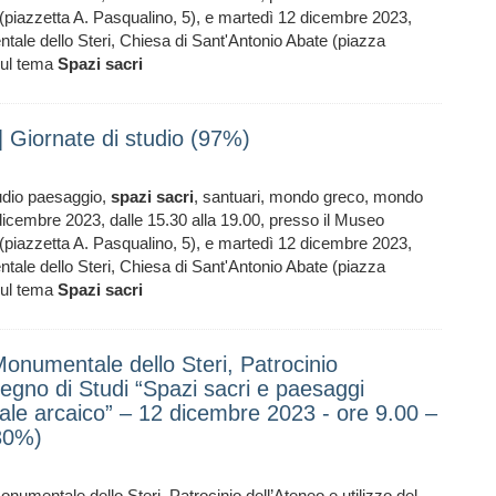
 (piazzetta A. Pasqualino, 5), e martedì 12 dicembre 2023,
tale dello Steri, Chiesa di Sant'Antonio Abate (piazza
 sul tema
Spazi
sacri
| Giornate di studio (97%)
tudio paesaggio,
spazi
sacri
, santuari, mondo greco, mondo
dicembre 2023, dalle 15.30 alla 19.00, presso il Museo
 (piazzetta A. Pasqualino, 5), e martedì 12 dicembre 2023,
tale dello Steri, Chiesa di Sant'Antonio Abate (piazza
 sul tema
Spazi
sacri
onumentale dello Steri, Patrocinio
vegno di Studi “Spazi sacri e paesaggi
tale arcaico” – 12 dicembre 2023 - ore 9.00 –
(30%)
entale dello Steri, Patrocinio dell’Ateneo e utilizzo del