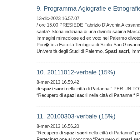
9. Programma Agiografie e Etnografi
13-dic-2023 16.57.07
/ ore 15.00 PRESIEDE Fabrizio D’Avenia Alessand
santa? Storia indiziaria di una divinità sabina Mar
immagini miracolose ed ex voto nel Palermo divoto 
Pon�ﬁcia Facoltà Teologica di Sicilia San Giovanni
Università degli Studi di Palermo,
Spazi
sacri
, imm
10. 20111012-verbale (15%)
8-mar-2013 16.59.42
di
spazi
sacri
nella città di Partanna “ PER UN T
“Recupero di
spazi
sacri
nella città di Partann
11. 20100303-verbale (15%)
8-mar-2013 16.56.20
“Recupero di
spazi
sacri
nella città di Partanna” pe
Partecipazione al concorso “Recupero di
spazi
sac