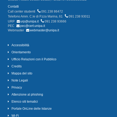
Contatti
Call center studenti
091 238 86472
Telefono Amm. C.le di P.zza Marina, 61
091 238 93011
URP
urp@unipa.it
091 238 93666
PEC
pec@cert.unipa.it
Webmaster
webmaster@unipa.it
Accessibilità
Orientamento
Ufficio Relazioni con il Pubblico
Credits
Mappa del sito
Note Legali
Privacy
Attenzione al phishing
Elenco siti tematici
Portale OnLine delle Istanze
Wi-Fi