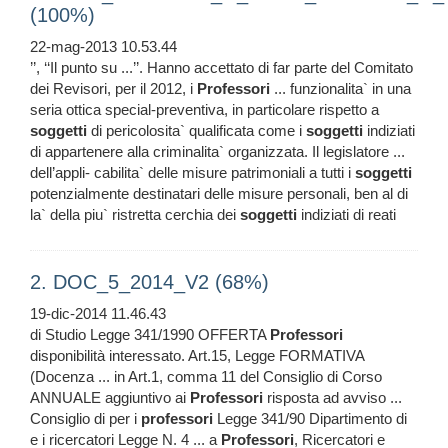
(100%)
22-mag-2013 10.53.44
’’, ‘‘Il punto su ...’’. Hanno accettato di far parte del Comitato
dei Revisori, per il 2012, i
Professori
... funzionalita` in una
seria ottica special-preventiva, in particolare rispetto a
soggetti
di pericolosita` qualificata come i
soggetti
indiziati
di appartenere alla criminalita` organizzata. Il legislatore ...
dell’appli- cabilita` delle misure patrimoniali a tutti i
soggetti
potenzialmente destinatari delle misure personali, ben al di
la` della piu` ristretta cerchia dei
soggetti
indiziati di reati
2. DOC_5_2014_V2 (68%)
19-dic-2014 11.46.43
di Studio Legge 341/1990 OFFERTA
Professori
disponibilità interessato. Art.15, Legge FORMATIVA
(Docenza ... in Art.1, comma 11 del Consiglio di Corso
ANNUALE aggiuntivo ai
Professori
risposta ad avviso ...
Consiglio di per i
professori
Legge 341/90 Dipartimento di
e i ricercatori Legge N. 4 ... a
Professori
, Ricercatori e