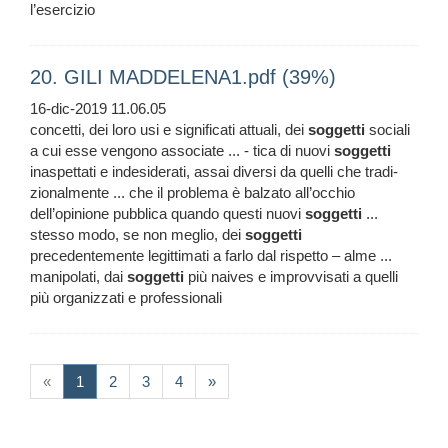
l’esercizio
20. GILI MADDELENA1.pdf (39%)
16-dic-2019 11.06.05
concetti, dei loro usi e significati attuali, dei
soggetti
sociali
a cui esse vengono associate ... - tica di nuovi
soggetti
inaspettati e indesiderati, assai diversi da quelli che tradi-
zionalmente ... che il problema è balzato all’occhio
dell’opinione pubblica quando questi nuovi
soggetti
...
stesso modo, se non meglio, dei
soggetti
precedentemente legittimati a farlo dal rispetto – alme ...
manipolati, dai
soggetti
più naives e improvvisati a quelli
più organizzati e professionali
(current)
«
1
2
3
4
»