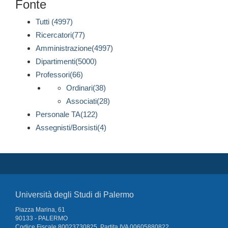
Fonte
Tutti (4997)
Ricercatori(77)
Amministrazione(4997)
Dipartimenti(5000)
Professori(66)
Ordinari(38)
Associati(28)
Personale TA(122)
Assegnisti/Borsisti(4)
Università degli Studi di Palermo
Piazza Marina, 61
90133 - PALERMO
Codice Fiscale 80023730825, Partita IVA 00605880822