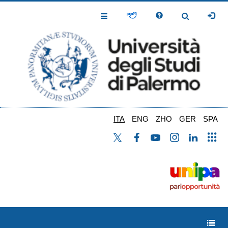
Salta
al
Toggle
Toggle
contenuto
Navigation
Navigation
principale
ITA
ENG
ZHO
GER
SPA