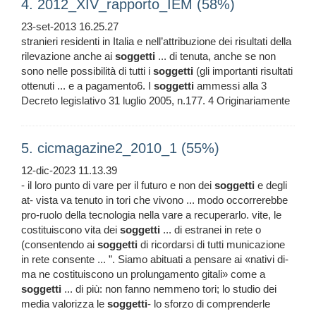
4. 2012_XIV_rapporto_IEM (58%)
23-set-2013 16.25.27
stranieri residenti in Italia e nell’attribuzione dei risultati della
rilevazione anche ai
soggetti
... di tenuta, anche se non
sono nelle possibilità di tutti i
soggetti
(gli importanti risultati
ottenuti ... e a pagamento6. I
soggetti
ammessi alla 3
Decreto legislativo 31 luglio 2005, n.177. 4 Originariamente
5. cicmagazine2_2010_1 (55%)
12-dic-2023 11.13.39
- il loro punto di vare per il futuro e non dei
soggetti
e degli
at- vista va tenuto in tori che vivono ... modo occorrerebbe
pro-ruolo della tecnologia nella vare a recuperarlo. vite, le
costituiscono vita dei
soggetti
... di estranei in rete o
(consentendo ai
soggetti
di ricordarsi di tutti municazione
in rete consente ... ”. Siamo abituati a pensare ai «nativi di-
ma ne costituiscono un prolungamento gitali» come a
soggetti
... di più: non fanno nemmeno tori; lo studio dei
media valorizza le
soggetti
- lo sforzo di comprenderle