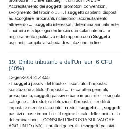
promotore": l'Università degli ... di tirocini. Art. 3 –
Accreditamento dei
soggetti
promotori, convenzioni,
svolgimento del tirocinio 1 ... . I
soggetti
ospitanti, disposti
ad accogliere Tirocinanti, richiedono l’accreditamento
attraverso ... i
soggetti
interessati, determina annualmente
il numero e la tipologia dei tirocini curriculari interni ... e
miglioramento qualitativo e del rapporto con i
Soggetti
ospitanti, compila la scheda di valutazione on line
19. Diritto tributario e dell'Un_eur_6 CFU
(40%)
12-gen-2014 21.43.55
- I
soggetti
passivi del tributo - Il sostituto d’imposta:
sostituzione a titolo d’imposta ... .) - caratteri generali;
presupposto,
soggetti
passivi e base imponibile - le singole
categorie ... di reddito e detrazioni d’imposta - crediti di
imposta e ritenute d’acconto - i redditi
soggetti
... ,
soggetti
passivi e base imponibile - il regime fiscale delle società - la
determinazione ... CONSUMI L’IMPOSTA SUL VALORE
AGGIUNTO (IVA) - caratteri generali - i
soggetti
passivi -