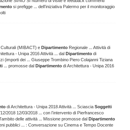
azione SI/NO SI Numero di visite e feedback commenti
imento
si prefigge ... dell’iniziativa Palermo per il monitoraggio
olti
tà Culturali (MIBACT) e
Dipartimento
Regionale ... Attività di
itettura - Unipa 2016 Attività ... dal
Dipartimento
di
erzi (importi dei ... Giuseppe Trombino Piero Colajanni Tiziana
ti
... promosse dal
Dipartimento
di Architettura - Unipa 2016
nto
di Architettura - Unipa 2018 Attività ... Sciascia
Soggetti
03/12/2018 12/03/2018 ... con l'intervento di Pierfrancesco
l'ambito delle attività ... Missione promosse dal
Dipartimento
i beni pubblici ... : Conversazione su Cinema e Tempo Docente