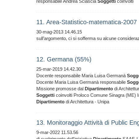
responsabile Andrea Sciascia
Soggetti
coinvolti
11. Area-Statistico-matematica-2007
30-mag-2013 14.46.15
sull’argomento, ci si sofferma su alcune considerazi
12. Germana (55%)
25-mar-2019 14.42.30
Docente responsabile Maria Luisa Germanà
Sogge
Docente Maria Luisa Germanà responsabile
Sogge
Missione promosse dal
Dipartimento
di Architettu
Soggetti
coinvolti Proloco Comune Sinagra (ME) Ini
Dipartimento
di Architettura - Unipa
13. Monitoraggio Attività di Public 
9-mar-2022 11.53.56
di svolgimento dell'iniziativa
Dipartimento
SAAF, Uni