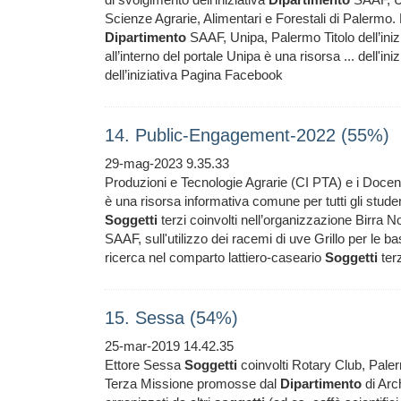
Scienze Agrarie, Alimentari e Forestali di Palermo. L
Dipartimento
SAAF, Unipa, Palermo Titolo dell’inizia
all’interno del portale Unipa è una risorsa ... dell'ini
dell’iniziativa Pagina Facebook
14. Public-Engagement-2022 (55%)
29-mag-2023 9.35.33
Produzioni e Tecnologie Agrarie (CI PTA) e i Docen
è una risorsa informativa comune per tutti gli stude
Soggetti
terzi coinvolti nell’organizzazione Birra N
SAAF, sull'utilizzo dei racemi di uve Grillo per le 
ricerca nel comparto lattiero-caseario
Soggetti
terz
15. Sessa (54%)
25-mar-2019 14.42.35
Ettore Sessa
Soggetti
coinvolti Rotary Club, Paler
Terza Missione promosse dal
Dipartimento
di Arch