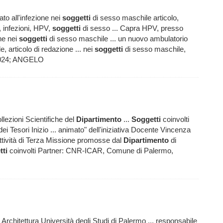
to all'infezione nei
soggetti
di sesso maschile articolo,
, infezioni, HPV,
soggetti
di sesso ... Capra HPV, presso
ne nei
soggetti
di sesso maschile ... un nuovo ambulatorio
, articolo di redazione ... nei
soggetti
di sesso maschile,
1/2024; ANGELO
lezioni Scientifiche del
Dipartimento
...
Soggetti
coinvolti
ei Tesori Inizio ... animato" dell'iniziativa Docente Vincenza
Attività di Terza Missione promosse dal
Dipartimento
di
tti
coinvolti Partner: CNR-ICAR, Comune di Palermo,
 Architettura Università degli Studi di Palermo ... responsabile