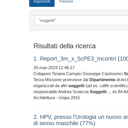
Argomenti
Persone
Risultati della ricerca
1. Report_3m_x_5cPE3_Incontri (10
25-mar-2019 12.46.17
Colajanni Tiziana Campisi Giuseppe Castrovinci
S
Terza Missione promosse dal
Dipartimento
di Arch
organizzati da altri
soggetti
(ad es. caffè scientifici,
responsabile Andrea Sciascia
Soggetti
... sk.84 A
Architettura - Unipa 2015
2. HPV, presso l'Urologia un nuovo am
di sesso maschile (77%)