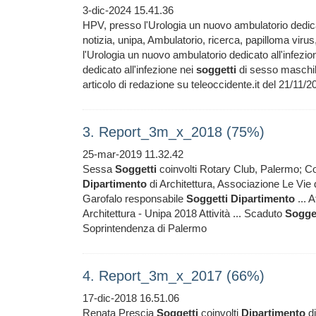
3-dic-2024 15.41.36
HPV, presso l'Urologia un nuovo ambulatorio dedica
notizia, unipa, Ambulatorio, ricerca, papilloma virus
l'Urologia un nuovo ambulatorio dedicato all'infezio
dedicato all'infezione nei
soggetti
di sesso maschile
articolo di redazione su teleoccidente.it del 21/1
3. Report_3m_x_2018 (75%)
25-mar-2019 11.32.42
Sessa
Soggetti
coinvolti Rotary Club, Palermo; Col
Dipartimento
di Architettura, Associazione Le Vie d
Garofalo responsabile
Soggetti
Dipartimento
... 
Architettura - Unipa 2018 Attività ... Scaduto
Sogge
Soprintendenza di Palermo
4. Report_3m_x_2017 (66%)
17-dic-2018 16.51.06
Renata Prescia
Soggetti
coinvolti
Dipartimento
di