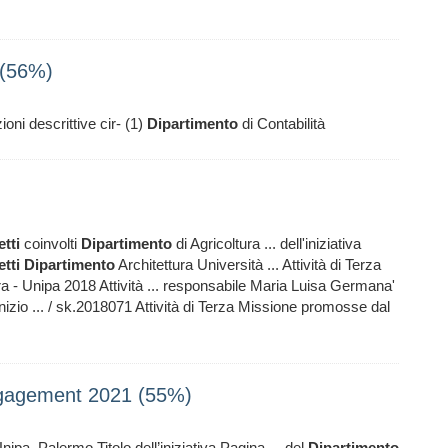
 (56%)
oni descrittive cir- (1)
Dipartimento
di Contabilità
tti
coinvolti
Dipartimento
di Agricoltura ... dell'iniziativa
tti
Dipartimento
Architettura Università ... Attività di Terza
ra - Unipa 2018 Attività ... responsabile Maria Luisa Germana'
zio ... / sk.2018071 Attività di Terza Missione promosse dal
Engagement 2021 (55%)
pa, Palermo Titolo dell’iniziativa Pagina ... del
Dipartimento