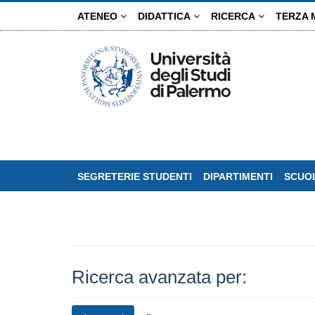
Salta
ATENEO
DIDATTICA
RICERCA
TERZA 
al
contenuto
principale
SEGRETERIE STUDENTI
DIPARTIMENTI
SCUOL
Ricerca avanzata per: