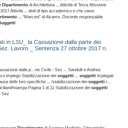
ti
Dipartimento
di Architettura ... Attività di Terza Missione
2017 Attività ... titoli di tipo accademico e che siano
rtimento
... “Marconi” di Alcamo. Docente responsabile
Soggetti
ati in LSU_ la Cassazione dalla parte dei
 - Sez. Lavoro _ Sentenza 27 ottobre 2017 n.
assazione dalla p…ne Civile - Sez ... Sandulli e Andrea
 impiego Stabilizzazione dei
soggetti
...
soggetti
impiegati
sa delle loro specifiche ... /stabilizzazione-dei-
soggetti
-i…
siciliani#stampa Pagina 1 di 11 Stabilizzazione dei
soggetti
- Sez
arazzoni
Dipartimento
di Scienze Mediche, Chirurgiche ...