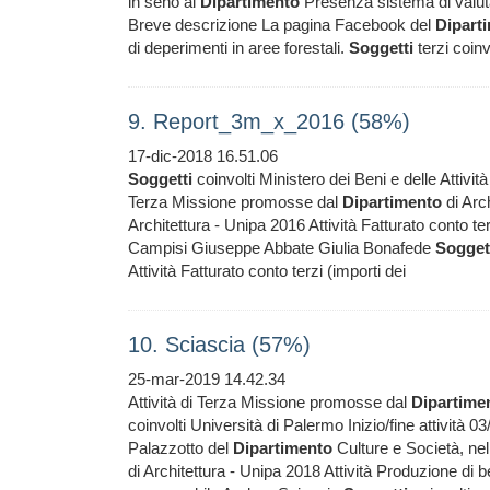
in seno al
Dipartimento
Presenza sistema di valut
Breve descrizione La pagina Facebook del
Dipart
di deperimenti in aree forestali.
Soggetti
terzi coinv
9. Report_3m_x_2016 (58%)
17-dic-2018 16.51.06
Soggetti
coinvolti Ministero dei Beni e delle Attivi
Terza Missione promosse dal
Dipartimento
di Arch
Architettura - Unipa 2016 Attività Fatturato conto t
Campisi Giuseppe Abbate Giulia Bonafede
Sogget
Attività Fatturato conto terzi (importi dei
10. Sciascia (57%)
25-mar-2019 14.42.34
Attività di Terza Missione promosse dal
Dipartime
coinvolti Università di Palermo Inizio/fine attività 
Palazzotto del
Dipartimento
Culture e Società, nel
di Architettura - Unipa 2018 Attività Produzione d