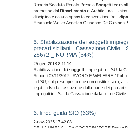
Rosario Scaduto Renata Prescia
Soggetti
coinvol
promosse dal
Dipartimento
di Architettura - Unipa 
disciplinate da una apposita convenzione fra il
dipa
Emanuele Walter Angelico Giuseppe De Giovanni
5. Stabilizzazione dei soggetti impieg
precari siciliani - Cassazione Civile
25672 _ NORMA (64%)
25-gen-2018 8.11.14
Stabilizzazione dei
soggetti
impiegati in LSU: la C
Scuderi 07/11/2017 LAVORO E WELFARE / Pubblico
in LSU, sul presupposto che non costituissero, a cau
iegati-in-lsu-la-cassazione-dalla-parte-dei-precari-
impiegati in LSU: la Cassazione dalla p…ne Civile 
6. linee guida SIO (63%)
2-nov-2025 17.42.08
DELLA LINEA GUIDA COORDINATORE Rocco B