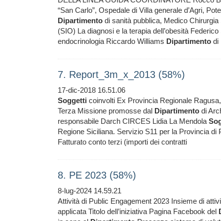
“San Carlo”, Ospedale di Villa generale d’Agri, Po
Dipartimento
di sanità pubblica, Medico Chirurgia 
(SIO) La diagnosi e la terapia dell’obesità Federi
endocrinologia Riccardo Williams
Dipartimento
di 
7. Report_3m_x_2013 (58%)
17-dic-2018 16.51.06
Soggetti
coinvolti Ex Provincia Regionale Ragusa,
Terza Missione promosse dal
Dipartimento
di Arch
responsabile Darch CIRCES Lidia La Mendola
Sog
Regione Siciliana. Servizio S11 per la Provincia di 
Fatturato conto terzi (importi dei contratti
8. PE 2023 (58%)
8-lug-2024 14.59.21
Attività di Public Engagement 2023 Insieme di attiv
applicata Titolo dell’iniziativa Pagina Facebook del