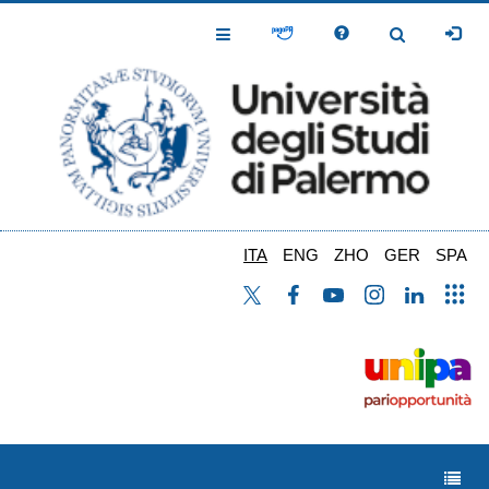
Salta
al
Toggle
Toggle
contenuto
Navigation
Navigation
principale
ITA
ENG
ZHO
GER
SPA