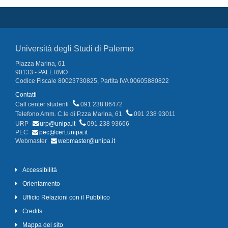
Università degli Studi di Palermo
Piazza Marina, 61
90133 - PALERMO
Codice Fiscale 80023730825, Partita IVA 00605880822
Contatti
Call center studenti
091 238 86472
Telefono Amm. C.le di P.zza Marina, 61
091 238 93011
URP
urp@unipa.it
091 238 93666
PEC
pec@cert.unipa.it
Webmaster
webmaster@unipa.it
Accessibilità
Orientamento
Ufficio Relazioni con il Pubblico
Credits
Mappa del sito