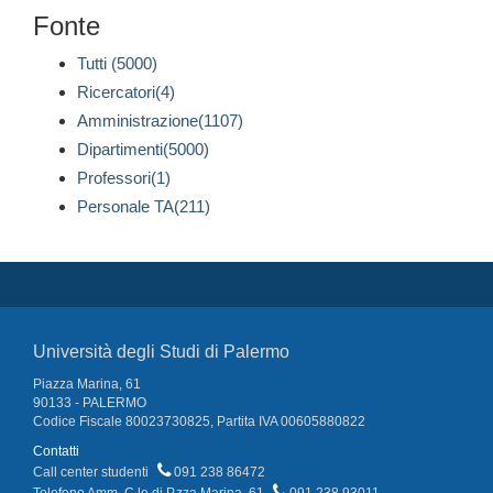
Fonte
Tutti (5000)
Ricercatori(4)
Amministrazione(1107)
Dipartimenti(5000)
Professori(1)
Personale TA(211)
Università degli Studi di Palermo
Piazza Marina, 61
90133 - PALERMO
Codice Fiscale 80023730825, Partita IVA 00605880822
Contatti
Call center studenti
091 238 86472