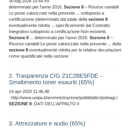
30-lug-2026 15.44.49
determinato per l’anno 2016.
Sezione
II
– Risorse variabili
Le poste valorizzate nella presente ... sottoposto a
certificazione (determinato dal totale della
sezione
II
eventualmente ridotta ... specificamente dal Contratto
Integrativo sottoposto a certificazione Non esistenti.
Sezione
II
... determinato per l’anno 2016.
Sezione
II
–
Risorse variabili Le poste valorizzate nella presente ... della
sezione
II
eventualmente ridotta per le relative decurtazioni
come quantificate nella sezione
2. Trasparenza CIG Z1C2BE5FDE -
Smaltimento toner esauriti (65%)
14-apr-2020 11.46.48
: http://www.unipa.it/amministrazione/polididattici/poloagr./
SEZIONE
II
: DATI DELL’APPALTO II
3. Attrezzature e audio (65%)