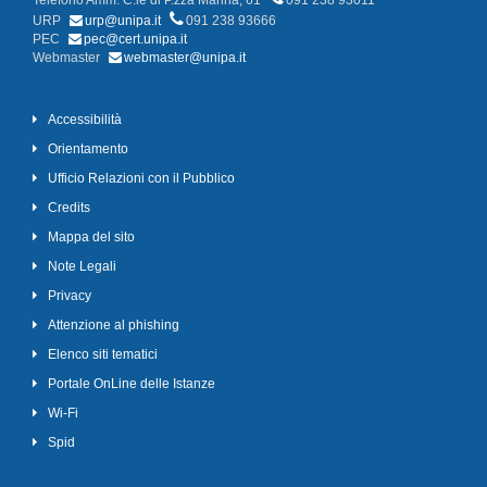
Telefono Amm. C.le di P.zza Marina, 61
091 238 93011
URP
urp@unipa.it
091 238 93666
PEC
pec@cert.unipa.it
Webmaster
webmaster@unipa.it
Accessibilità
Orientamento
Ufficio Relazioni con il Pubblico
Credits
Mappa del sito
Note Legali
Privacy
Attenzione al phishing
Elenco siti tematici
Portale OnLine delle Istanze
Wi-Fi
Spid