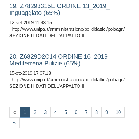
19. Z78293315E ORDINE 13_2019_
Inguaggiato (65%)
12-set-2019 11.43.15
: http://www.unipa.it/amministrazione/polididattici/poloagr./
SEZIONE
II
: DATI DELL’APPALTO II
20. Z6829D2C14 ORDINE 16_2019_
Mediterrena Pulizie (65%)
15-ott-2019 17.07.13
: http://www.unipa.it/amministrazione/polididattici/poloagr./
SEZIONE
II
: DATI DELL’APPALTO II
(current)
«
1
2
3
4
5
6
7
8
9
10
»