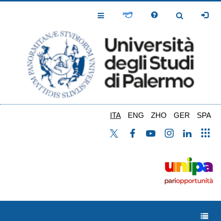
Salta
al
Toggle
Toggle
contenuto
Navigation
Navigation
principale
ITA
ENG
ZHO
GER
SPA