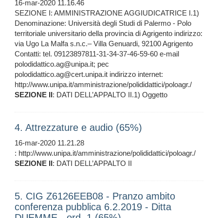
16-mar-2020 11.16.46
SEZIONE I: AMMINISTRAZIONE AGGIUDICATRICE I.1)
Denominazione: Università degli Studi di Palermo - Polo
territoriale universitario della provincia di Agrigento indirizzo:
via Ugo La Malfa s.n.c.– Villa Genuardi, 92100 Agrigento
Contatti: tel. 09123897811-31-34-37-46-59-60 e-mail
polodidattico.ag@unipa.it; pec
polodidattico.ag@cert.unipa.it indirizzo internet:
http://www.unipa.it/amministrazione/polididattici/poloagr./
SEZIONE
II
: DATI DELL’APPALTO II.1) Oggetto
4. Attrezzature e audio (65%)
16-mar-2020 11.21.28
: http://www.unipa.it/amministrazione/polididattici/poloagr./
SEZIONE
II
: DATI DELL’APPALTO II
5. CIG Z6126EEB08 - Pranzo ambito
conferenza pubblica 6.2.2019 - Ditta
DUEMME - ord. 1 (65%)