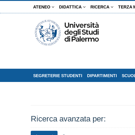
Salta
ATENEO
DIDATTICA
RICERCA
TERZA 
al
contenuto
principale
SEGRETERIE STUDENTI
DIPARTIMENTI
SCUOL
Ricerca avanzata per: