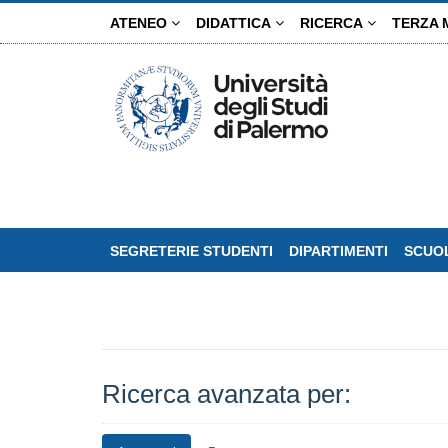
Salta
ATENEO
DIDATTICA
RICERCA
TERZA 
al
contenuto
principale
SEGRETERIE STUDENTI
DIPARTIMENTI
SCUOL
Ricerca avanzata per: