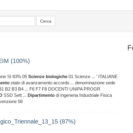
F
EIM (100%)
zione SI 83% 05
Scienze
biologiche
01 Scienze ... ' ITALIANE
mento
stato di avanzamento accordo ... denominazione sede
 B1 B2 B3 B4 ... F6 F7 F8 DOCENTI UNIPA PROGR
O
SSD Sett ...
Dipartimento
di Ingeneria Industriale Fisica
nvenzione 58
gico_Triennale_13_15 (87%)