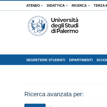
Salta
ATENEO
DIDATTICA
RICERCA
TERZA 
al
contenuto
principale
SEGRETERIE STUDENTI
DIPARTIMENTI
SCUOL
Ricerca avanzata per: