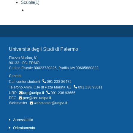
Scuola(1)
Università degli Studi di Palermo
Piazza Marina, 61
90133 - PALERMO
Codice Fiscale 80023730825, Partita IVA 00605880822
Contatti
Call center studenti
091 238 86472
Telefono Amm. C.le di P.zza Marina, 61
091 238 93011
URP
urp@unipa.it
091 238 93666
PEC
pec@cert.unipa.it
Webmaster
webmaster@unipa.it
Accessibilità
Orientamento