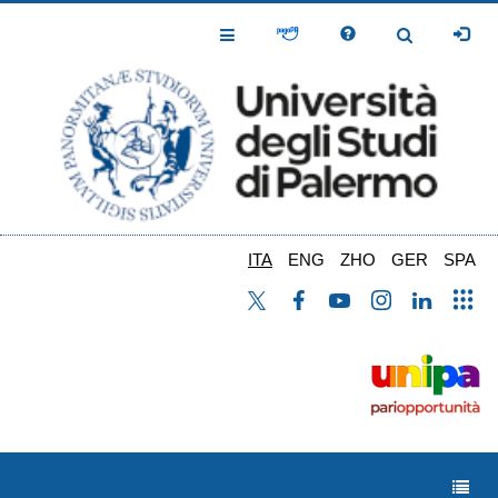
Salta
al
Toggle
Toggle
contenuto
Navigation
Navigation
principale
ITA
ENG
ZHO
GER
SPA