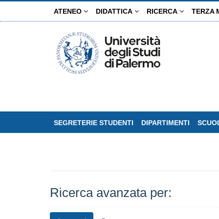
Salta
ATENEO
DIDATTICA
RICERCA
TERZA 
al
contenuto
principale
SEGRETERIE STUDENTI
DIPARTIMENTI
SCUOL
Ricerca avanzata per: