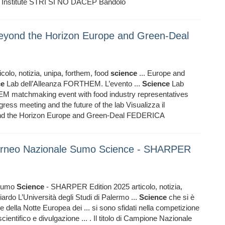
 Institute STRI SI NO DACEP Bandolo
yond the Horizon Europe and Green-Deal
icolo, notizia, unipa, forthem, food
science
... Europe and
ce
Lab dell’Alleanza FORTHEM. L’evento ...
Science
Lab
M matchmaking event with food industry representatives
ress meeting and the future of the lab Visualizza il
nd the Horizon Europe and Green-Deal FEDERICA
l Torneo Nazionale Sumo Science - SHARPER
 Sumo
Science
- SHARPER Edition 2025 articolo, notizia,
iardo L’Università degli Studi di Palermo ...
Science
che si è
 della Notte Europea dei ... si sono sfidati nella competizione
cientifico e divulgazione ... . Il titolo di Campione Nazionale