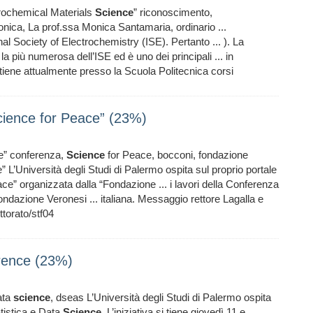
trochemical Materials
Science
” riconoscimento,
nica, La prof.ssa Monica Santamaria, ordinario ...
onal Society of Electrochemistry (ISE). Pertanto ... ). La
 la più numerosa dell’ISE ed è uno dei principali ... in
tiene attualmente presso la Scuola Politecnica corsi
ience for Peace” (23%)
e” conferenza,
Science
for Peace, bocconi, fondazione
 L’Università degli Studi di Palermo ospita sul proprio portale
ce” organizzata dalla “Fondazione ... i lavori della Conferenza
ndazione Veronesi ... italiana. Messaggio rettore Lagalla e
ettorato/stf04
erence (23%)
ata
science
, dseas L’Università degli Studi di Palermo ospita
atistica e Data
Science
. L’iniziativa si tiene giovedì 11 e