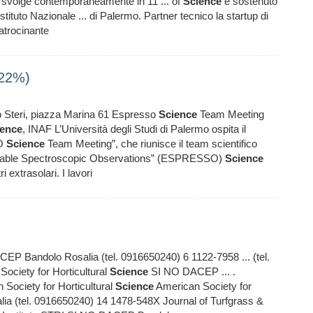
i svolge contemporaneamente in 11 ... of
Science
è sostenuto
stituto Nazionale ... di Palermo. Partner tecnico la startup di
atrocinante
(22%)
o Steri, piazza Marina 61 Espresso
Science
Team Meeting
ience
, INAF L’Università degli Studi di Palermo ospita il
SO
Science
Team Meeting”, che riunisce il team scientifico
Stable Spectroscopic Observations” (ESPRESSO)
Science
 extrasolari. I lavori
 Bandolo Rosalia (tel. 0916650240) 6 1122-7958 ... (tel.
ociety for Horticultural
Science
SI NO DACEP ... .
Society for Horticultural
Science
American Society for
 (tel. 0916650240) 14 1478-548X Journal of Turfgrass &