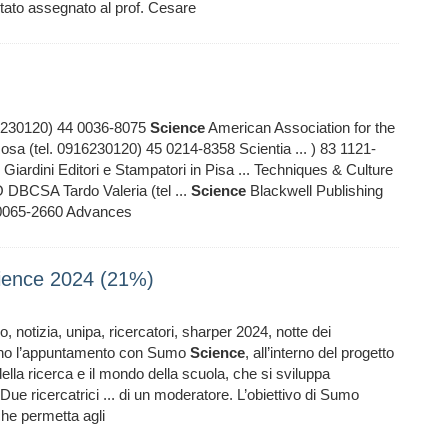
to assegnato al prof. Cesare
16230120) 44 0036-8075
Science
American Association for the
a (tel. 0916230120) 45 0214-8358 Scientia ... ) 83 1121-
Giardini Editori e Stampatori in Pisa ... Techniques & Culture
DBCSA Tardo Valeria (tel ...
Science
Blackwell Publishing
 0065-2660 Advances
cience 2024 (21%)
o, notizia, unipa, ricercatori, sharper 2024, notte dei
nno l’appuntamento con Sumo
Science
, all’interno del progetto
la ricerca e il mondo della scuola, che si sviluppa
Due ricercatrici ... di un moderatore. L’obiettivo di Sumo
he permetta agli