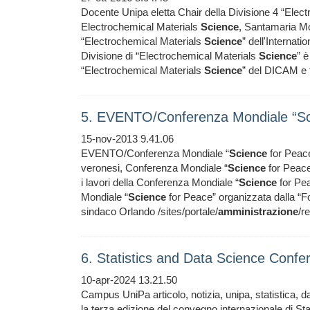
Docente Unipa eletta Chair della Divisione 4 “Elec
Electrochemical Materials
Science
, Santamaria Mo
“Electrochemical Materials
Science
” dell'Internati
Divisione di “Electrochemical Materials
Science
” è
“Electrochemical Materials
Science
” del DICAM e 
5. EVENTO/Conferenza Mondiale “Sc
15-nov-2013 9.41.06
EVENTO/Conferenza Mondiale “
Science
for Peac
veronesi, Conferenza Mondiale “
Science
for Peace”
i lavori della Conferenza Mondiale “
Science
for Pea
Mondiale “
Science
for Peace” organizzata dalla “Fo
sindaco Orlando /sites/portale/
amministrazione
/r
6. Statistics and Data Science Conf
10-apr-2024 13.21.50
Campus UniPa articolo, notizia, unipa, statistica, d
la terza edizione del convegno internazionale di St