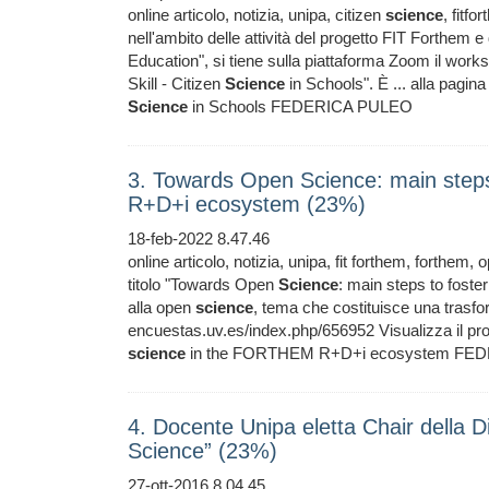
online articolo, notizia, unipa, citizen
science
, fitf
nell'ambito delle attività del progetto FIT Forthem 
Education", si tiene sulla piattaforma Zoom il works
Skill - Citizen
Science
in Schools". È ... alla pagi
Science
in Schools FEDERICA PULEO
3. Towards Open Science: main step
R+D+i ecosystem (23%)
18-feb-2022 8.47.46
online articolo, notizia, unipa, fit forthem, forthem,
titolo "Towards Open
Science
: main steps to foste
alla open
science
, tema che costituisce una trasform
encuestas.uv.es/index.php/656952 Visualizza il
science
in the FORTHEM R+D+i ecosystem FEDER
4. Docente Unipa eletta Chair della D
Science” (23%)
27-ott-2016 8.04.45