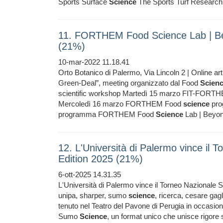
Sports Surface
Science
The Sports Turf Research
11. FORTHEM Food Science Lab | Be
(21%)
10-mar-2022 11.18.41
Orto Botanico di Palermo, Via Lincoln 2 | Online art
Green-Deal”, meeting organizzato dal Food
Scien
scientific workshop Martedì 15 marzo FIT-FORTHE
Mercoledì 16 marzo FORTHEM Food
science
prog
programma FORTHEM Food
Science
Lab | Beyo
12. L'Università di Palermo vince i
Edition 2025 (21%)
6-ott-2025 14.31.35
L'Università di Palermo vince il Torneo Nazionale
unipa, sharper, sumo
science
, ricerca, cesare gagl
tenuto nel Teatro del Pavone di Perugia in occasione
Sumo
Science
, un format unico che unisce rigore s