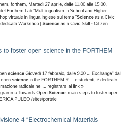
orthem, forthem, Martedì 27 aprile, dalle 11.00 alle 15.00,
e del Forthem Lab "Multilingualism in School and Higher
hop virtuale in lingua inglese sul tema "
Science
as a Civic
na dedicata Workshop |
Science
as a Civic Skill - Citizen
s to foster open science in the FORTHEM
 open
science
Giovedì 17 febbraio, dalle 9.00 ... Exchange" dal
r open
science
in the FORTHEM R ... e studenti, è dedicato
azione radicale nel ... registrarsi al link »
 programma Towards Open
Science
: main steps to foster open
ICA PULEO /sites/portale
ivisione 4 “Electrochemical Materials