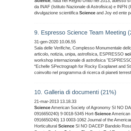
Science
, nata nel Regno Unito nel 2013, adesso s
da INAF (Istituto Nazionale di Astrofisica) e INFN (I
divulgazione scientifica
Science
and Joy ed ente p
9. Espresso Science Team Meeting 
31-gen-2020 10.06.55
Sala delle Verifiche, Complesso Monumentale dell
articolo, notizia, unipa, astrofisica, ESPRESSO
sc
workshop internazionale di astrofisica "ESPRES
“Echelle SPectrograph for Rocky Exoplanet and 
coinvolto nel programma di ricerca di pianeti terrestri
10. Galleria di documenti (21%)
21-mar-2013 13.18.33
Science
American Society of Agronomy SI NO DACEP
0916650240) 9 0018-5345 Hort-
Science
American S
0916650240) 13 0003-1062 Journal of the American 
Horticultural
Science
SI NO DACEP Bandolo Rosalia