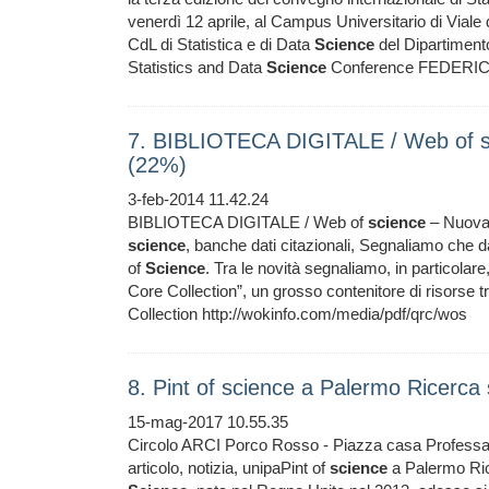
venerdì 12 aprile, al Campus Universitario di Viale d
CdL di Statistica e di Data
Science
del Dipartimento
Statistics and Data
Science
Conference FEDERIC
7. BIBLIOTECA DIGITALE / Web of sci
(22%)
3-feb-2014 11.42.24
BIBLIOTECA DIGITALE / Web of
science
– Nuova i
science
, banche dati citazionali, Segnaliamo che da
of
Science
. Tra le novità segnaliamo, in particolare,
Core Collection”, un grosso contenitore di risorse 
Collection http://wokinfo.com/media/pdf/qrc/wos
8. Pint of science a Palermo Ricerca s
15-mag-2017 10.55.35
Circolo ARCI Porco Rosso - Piazza casa Professa,
articolo, notizia, unipaPint of
science
a Palermo Rice