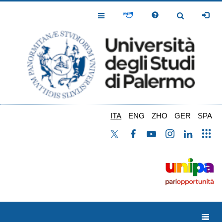
Salta
al
Toggle
Toggle
contenuto
Navigation
Navigation
principale
ITA
ENG
ZHO
GER
SPA