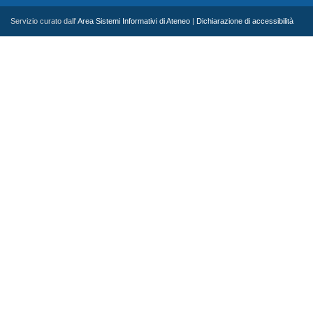
Servizio curato dall'
Area Sistemi Informativi di Ateneo
|
Dichiarazione di accessibilità