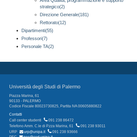
Area Qualità, programmazione e supporto
strategico(2)
Direzione Generale(181)
Rettorato(12)
Dipartimenti(55)
Professori(7)
Personale TA(2)
Università degli Studi di Palermo
Piazza Marina, 61
90133 - PALERMO
Codice Fiscale 80023730825, Partita IVA 00605880822
Contatti
Call center studenti
091 238 86472
Telefono Amm. C.le di P.zza Marina, 61
091 238 93011
URP
urp@unipa.it
091 238 93666