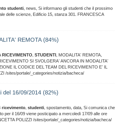
nto
studenti
, news, Si informano gli studenti che il prossimo
 viale delle scienze, Edificio 15, stanza 301. FRANCESCA
LITA' REMOTA (84%)
A
RICEVIMENTO
,
STUDENTI
, MODALITA' REMOTA,
 RICEVIMENTO SI SVOLGERA' ANCORA IN MODALITA'
IONE IL CODICE DEL TEAM DEL RICEVIMENTO E' IL
ites/portale/_categories/notizia/bacheca/
i del 16/09/2014 (82%)
4
ricevimento
,
studenti
, spostamento, data, Si comunica che
to per il 16/09 viene posticipato a mercoledì 17/09 alle ore
ONCETTA POLIZZI /sites/portale/_categories/notizia/bacheca/