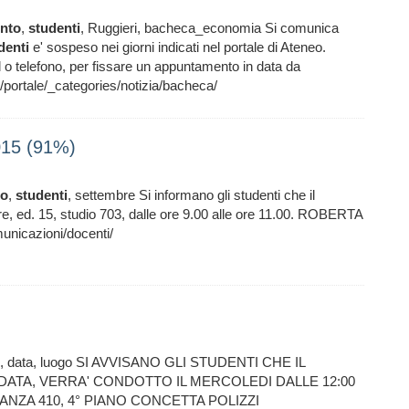
nto
,
studenti
, Ruggieri, bacheca_economia Si comunica
denti
e' sospeso nei giorni indicati nel portale di Ateneo.
il o telefono, per fissare un appuntamento in data da
rtale/_categories/notizia/bacheca/
015 (91%)
to
,
studenti
, settembre Si informano gli studenti che il
e, ed. 15, studio 703, dalle ore 9.00 alle ore 11.00. ROBERTA
unicazioni/docenti/
, data, luogo SI AVVISANO GLI STUDENTI CHE IL
DATA, VERRA' CONDOTTO IL MERCOLEDI DALLE 12:00
STANZA 410, 4° PIANO CONCETTA POLIZZI