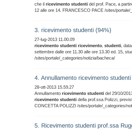
che il
ricevimento
studenti
del prof. Pace, a partir
12 alle ore 14. FRANCESCO PACE /sites/portale/_
3. ricevimento studenti (94%)
27-lug-2013 11.00.09
ricevimento
studenti
ricevimento
,
studenti
, dat
settembre dalle ore 11.30 alle ore 13.30 ed. 15
/sites/portale/_categories/notizia/bacheca/
4. Annullamento ricevimento student
28-ott-2013 15.59.27
Annullamento
ricevimento
studenti
del 29/10/201
ricevimento
studenti
della prof.ssa Polizzi, previ
CONCETTA POLIZZI /sites/portale/_categories/not
5. Ricevimento studenti prof.ssa Rug