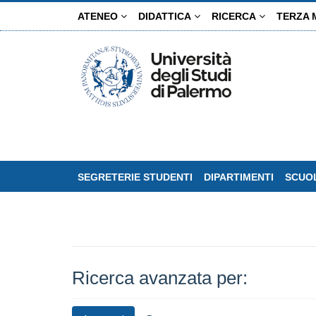
Salta
ATENEO
DIDATTICA
RICERCA
TERZA 
al
contenuto
principale
SEGRETERIE STUDENTI
DIPARTIMENTI
SCUOL
Ricerca avanzata per: