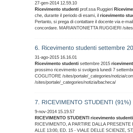
27-gen-2014 12.59.10
Ricevimento
studenti
prof.ssa Ruggieri
Ricevime
che, durante il periodo di esami, il
ricevimento
stu
Pertanto, si prega di contattare il docente via e-ma
concordare. MARIANTONIETTA RUGGIERI /sites/po
6. Ricevimento studenti settembre 2
31-ago-2015 16.16.01
Ricevimento
studenti
settembre 2015
ricevimen
prossimo ricevimento si svolgerà lunedì 7 settembr
COGLITORE /sites/portale/_categories/notizia/com
/sites/portale/_categories/notizia/bacheca/
7. RICEVIMENTO STUDENTI (91%)
9-nov-2014 15.19.57
RICEVIMENTO
STUDENTI
ricevimento
studenti
RICEVIMENTO, A PARTIRE DALLA PRESENTE 
ALLE 13:00, ED. 15 - VIALE DELLE SCIENZE, 