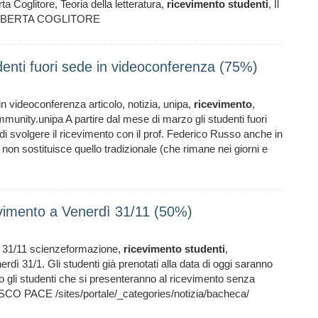
a Coglitore, Teoria della letteratura,
ricevimento
studenti
, Il
o. ROBERTA COGLITORE
enti fuori sede in videoconferenza (75%)
in videoconferenza articolo, notizia, unipa,
ricevimento
,
unity.unipa A partire dal mese di marzo gli studenti fuori
i svolgere il ricevimento con il prof. Federico Russo anche in
non sostituisce quello tradizionale (che rimane nei giorni e
evimento a Venerdì 31/11 (50%)
ì 31/11 scienzeformazione,
ricevimento
studenti
,
dì 31/1. Gli studenti già prenotati alla data di oggi saranno
nno gli studenti che si presenteranno al ricevimento senza
SCO PACE /sites/portale/_categories/notizia/bacheca/