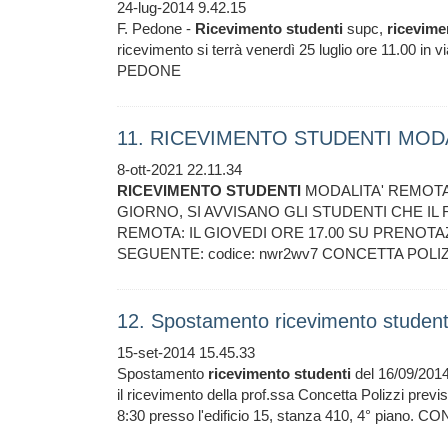
24-lug-2014 9.42.15
F. Pedone -
Ricevimento
studenti
supc,
ricevime
ricevimento si terrà venerdì 25 luglio ore 11.00 in
PEDONE
11. RICEVIMENTO STUDENTI MODA
8-ott-2021 22.11.34
RICEVIMENTO
STUDENTI
MODALITA' REMOT
GIORNO, SI AVVISANO GLI STUDENTI CHE IL
REMOTA: IL GIOVEDI ORE 17.00 SU PRENOTAZ
SEGUENTE: codice: nwr2wv7 CONCETTA POLIZZI /s
12. Spostamento ricevimento student
15-set-2014 15.45.33
Spostamento
ricevimento
studenti
del 16/09/201
il ricevimento della prof.ssa Concetta Polizzi previs
8:30 presso l'edificio 15, stanza 410, 4° piano. C