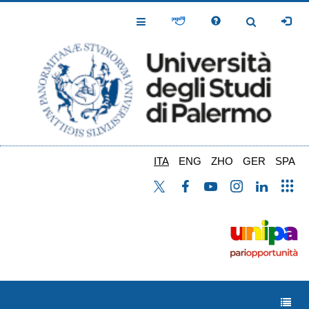
Salta
al
Toggle
Toggle
contenuto
Navigation
Navigation
principale
ITA
ENG
ZHO
GER
SPA