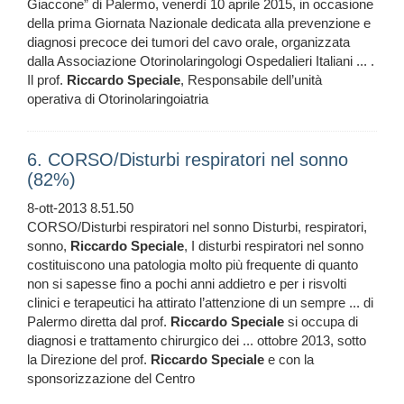
Giaccone” di Palermo, venerdì 10 aprile 2015, in occasione
della prima Giornata Nazionale dedicata alla prevenzione e
diagnosi precoce dei tumori del cavo orale, organizzata
dalla Associazione Otorinolaringologi Ospedalieri Italiani ... .
Il prof.
Riccardo
Speciale
, Responsabile dell’unità
operativa di Otorinolaringoiatria
6. CORSO/Disturbi respiratori nel sonno
(82%)
8-ott-2013 8.51.50
CORSO/Disturbi respiratori nel sonno Disturbi, respiratori,
sonno,
Riccardo
Speciale
, I disturbi respiratori nel sonno
costituiscono una patologia molto più frequente di quanto
non si sapesse fino a pochi anni addietro e per i risvolti
clinici e terapeutici ha attirato l’attenzione di un sempre ... di
Palermo diretta dal prof.
Riccardo
Speciale
si occupa di
diagnosi e trattamento chirurgico dei ... ottobre 2013, sotto
la Direzione del prof.
Riccardo
Speciale
e con la
sponsorizzazione del Centro