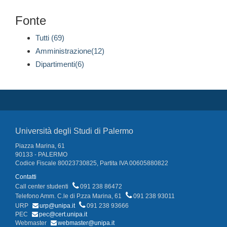
Fonte
Tutti (69)
Amministrazione(12)
Dipartimenti(6)
Università degli Studi di Palermo
Piazza Marina, 61
90133 - PALERMO
Codice Fiscale 80023730825, Partita IVA 00605880822
Contatti
Call center studenti
091 238 86472
Telefono Amm. C.le di P.zza Marina, 61
091 238 93011
URP
urp@unipa.it
091 238 93666
PEC
pec@cert.unipa.it
Webmaster
webmaster@unipa.it