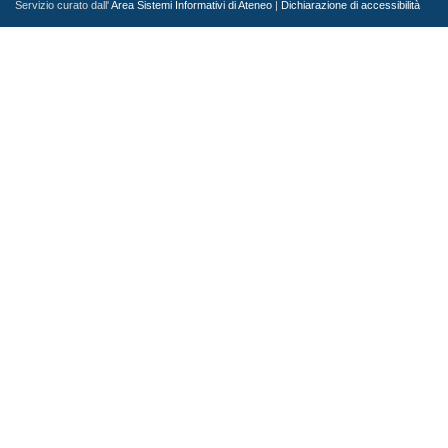
Servizio curato dall'
Area Sistemi Informativi di Ateneo
|
Dichiarazione di accessibilità