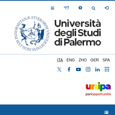
Salta
al
Toggle
Toggle
contenuto
Navigation
Navigation
principale
ITA
ENG
ZHO
GER
SPA