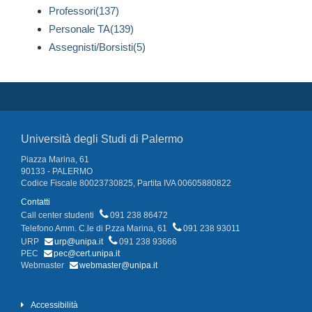
Professori(137)
Personale TA(139)
Assegnisti/Borsisti(5)
Università degli Studi di Palermo
Piazza Marina, 61
90133 - PALERMO
Codice Fiscale 80023730825, Partita IVA 00605880822
Contatti
Call center studenti
091 238 86472
Telefono Amm. C.le di P.zza Marina, 61
091 238 93011
URP
urp@unipa.it
091 238 93666
PEC
pec@cert.unipa.it
Webmaster
webmaster@unipa.it
Accessibilità