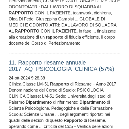
Perfezionamento, COMPETENZA GLOBALE DI MEDICI E
ODONTOIATRI: DAL LAVORO DI SQUADRA AL
RAPPORTO
CON IL PAZIENTE, teamwork, dichirons,
Olga Di Fede, Giuseppina Campisi ... GLOBALE DI
MEDICI E ODONTOIATRI: DAL LAVORO DI SQUADRA
AL
RAPPORTO
CON IL PAZIENTE. in fase ... finalizzate
alla creazione di un
rapporto
di fiducia efficiente. Il corpo
docente del Corso di Perfezionamento
11. Rapporto riesame annuale
2017_AQ_PSICOLOGIA_CLINICA (57%)
24-ott-2024 9.28.38
Clinica Classe LM-51
Rapporto
di Riesame – Anno 2017
Denominazione del Corso di Studio: PSICOLOGIA
CLINICA Classe: LM-51 Sede: Università degli studi di
Palermo
Dipartimento
di riferimento:
Dipartimento
di
Scienze Psicologiche, Pedagogiche e della Formazione
Scuola: Scienze Umane ... degli argomenti riportati nei
quadri delle sezioni di questo
Rapporto
di Riesame,
operando come ... criticità del CdS - Verifica delle azioni