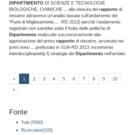
DIPARTIMENTO
DI SCIENZE E TECNOLOGIE
BIOLOGICHE, CHIMICHE ... alla stesura del
rapporto
di
riesame attraverso un’analisi basata sull’andamento dei
“Punti di Miglioramento ... -RD 2013) perchè l’andamento
registrato non sarebbe stato il frutto delle politiche di
Dipartimento
realizzate successivamente alla
approvazione del primo
rapporto
di riesame, avvenuta nei
primi mesi ... prefissato in SUA-RD 2013: incremento
interdisciplinarietà) f) strategie del
Dipartimento
nell’ambito
(current)
«
1
2
3
4
5
6
7
8
9
10
»
Fonte
Tutti (5000)
Ricercatori(103)