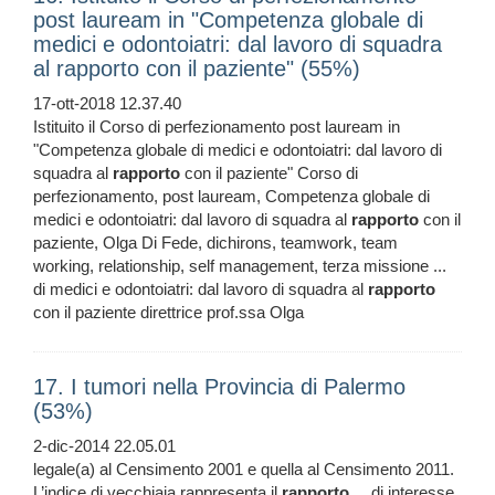
post lauream in "Competenza globale di
medici e odontoiatri: dal lavoro di squadra
al rapporto con il paziente" (55%)
17-ott-2018 12.37.40
Istituito il Corso di perfezionamento post lauream in
"Competenza globale di medici e odontoiatri: dal lavoro di
squadra al
rapporto
con il paziente" Corso di
perfezionamento, post lauream, Competenza globale di
medici e odontoiatri: dal lavoro di squadra al
rapporto
con il
paziente, Olga Di Fede, dichirons, teamwork, team
working, relationship, self management, terza missione ...
di medici e odontoiatri: dal lavoro di squadra al
rapporto
con il paziente direttrice prof.ssa Olga
17. I tumori nella Provincia di Palermo
(53%)
2-dic-2014 22.05.01
legale(a) al Censimento 2001 e quella al Censimento 2011.
L’indice di vecchiaia rappresenta il
rapporto
... di interesse,