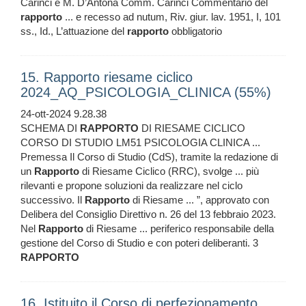
Carinci e M. D’Antona Comm. Carinci Commentario del
rapporto
... e recesso ad nutum, Riv. giur. lav. 1951, I, 101
ss., Id., L’attuazione del
rapporto
obbligatorio
15. Rapporto riesame ciclico
2024_AQ_PSICOLOGIA_CLINICA (55%)
24-ott-2024 9.28.38
SCHEMA DI
RAPPORTO
DI RIESAME CICLICO
CORSO DI STUDIO LM51 PSICOLOGIA CLINICA ...
Premessa Il Corso di Studio (CdS), tramite la redazione di
un
Rapporto
di Riesame Ciclico (RRC), svolge ... più
rilevanti e propone soluzioni da realizzare nel ciclo
successivo. Il
Rapporto
di Riesame ... ”, approvato con
Delibera del Consiglio Direttivo n. 26 del 13 febbraio 2023.
Nel
Rapporto
di Riesame ... periferico responsabile della
gestione del Corso di Studio e con poteri deliberanti. 3
RAPPORTO
16. Istituito il Corso di perfezionamento